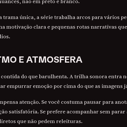
uances, não em preto e branco.
 trama única, a série trabalha arcos para vários p
 motivação clara e pequenas rotas narrativas que
dios.
TMO E ATMOSFERA
contida do que barulhenta. A trilha sonora entra
ntar empurrar emoção por cima do que as imagens 
pensa atenção. Se você costuma pausar para anota
ção satisfatória. Se prefere acompanhar sem parar 
diretos que não pedem releituras.