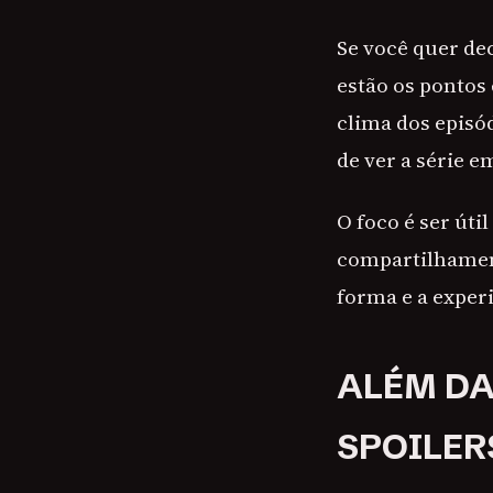
Se você quer dec
estão os pontos 
clima dos episó
de ver a série e
O foco é ser úti
compartilhament
forma e a experi
ALÉM DA
SPOILER