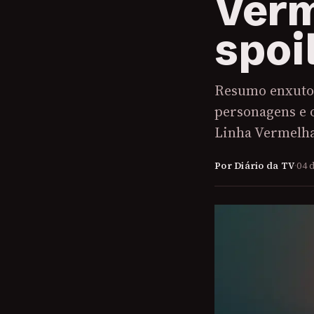
Verm
spoi
Resumo enxuto 
personagens e o
Linha Vermelha
Por Diário da TV
·
04 