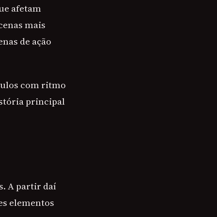
que afetam
 cenas mais
enas de ação
tulos com ritmo
stória principal
S
. A partir daí
ses elementos