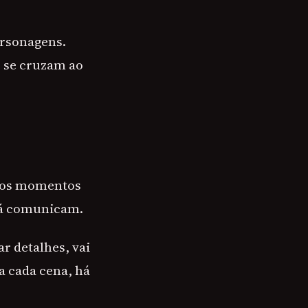
ersonagens.
 se cruzam ao
 nos momentos
já comunicam.
r detalhes, vai
a cada cena, há