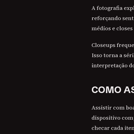
A fotografia ex
reforçando sent
médios e closes
Closeups freque
Isso torna a sé
interpretação do
COMO AS
Assistir com bo
dispositivo comp
checar cada ite