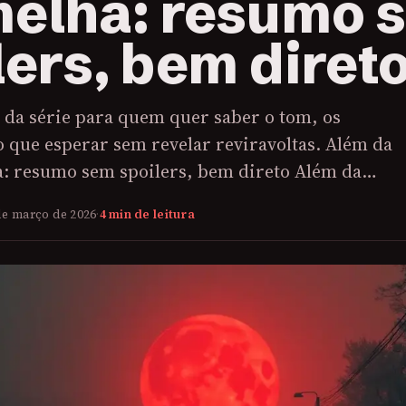
elha: resumo 
lers, bem diret
da série para quem quer saber o tom, os
 que esperar sem revelar reviravoltas. Além da
: resumo sem spoilers, bem direto Além da…
de março de 2026
·
4 min de leitura