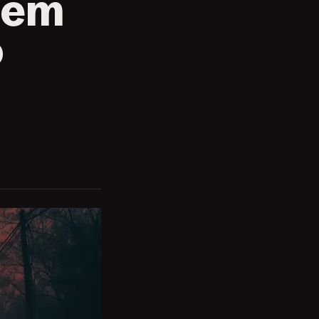
sem
o