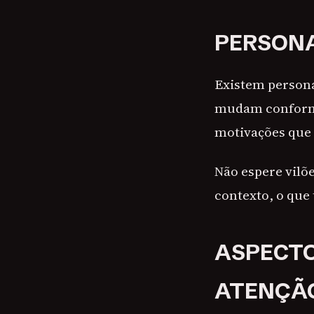
PERSONA
Existem persona
mudam conforme 
motivações que
Não espere vilõe
contexto, o que
ASPECT
ATENÇÃ