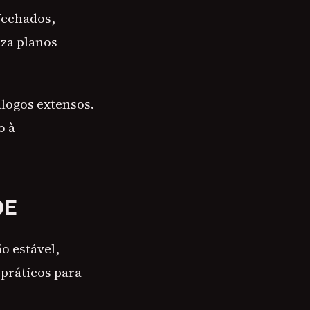
fechados,
iza planos
logos extensos.
o à
DE
o estável,
 práticos para