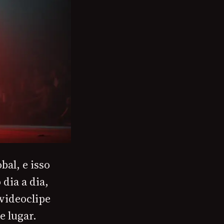
al, e isso
dia a dia,
videoclipe
e lugar.