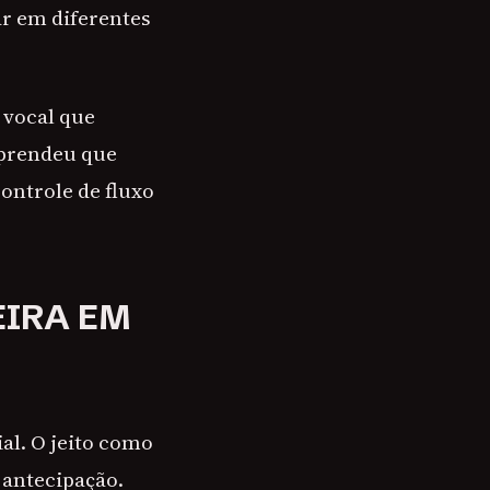
r em diferentes
 vocal que
aprendeu que
controle de fluxo
EIRA EM
l. O jeito como
 antecipação.