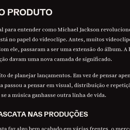
O PRODUTO
l para entender como Michael Jackson revoluciono
está no papel do videoclipe. Antes, muitos videocl
om ele, passaram a ser uma extensão do álbum. A h
reção davam uma nova camada de significado.
ito de planejar lançamentos. Em vez de pensar ape
ia passou a pensar em visual, distribuição e repeti
 se a música ganhasse outra linha de vida.
CASCATA NAS PRODUÇÕES
ta faz algo bem acabado em várias frentes, o mer