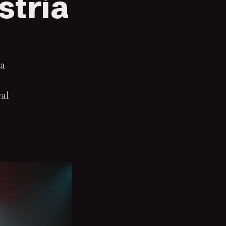
stria
ia
al