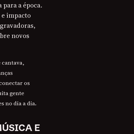
 para a época.
 e impacto
a gravadoras,
obre novos
 cantava,
anças
 conectar os
ita gente
 no dia a dia.
MÚSICA E