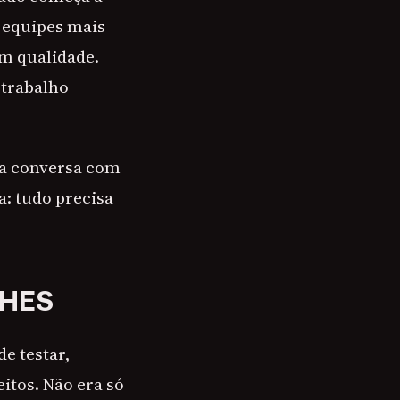
 equipes mais
em qualidade.
 trabalho
ia conversa com
a: tudo precisa
LHES
e testar,
eitos. Não era só