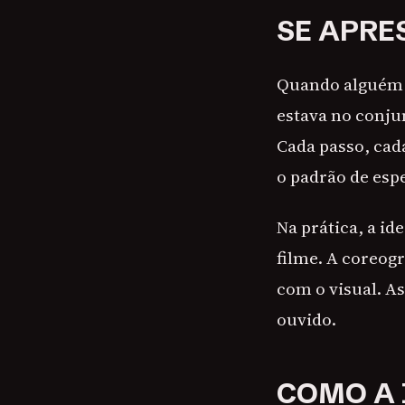
SE APRE
Quando alguém f
estava no conju
Cada passo, cad
o padrão de esp
Na prática, a id
filme. A coreog
com o visual. A
ouvido.
COMO A 