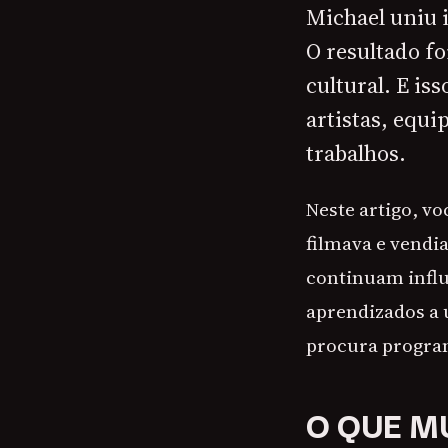
Michael uniu 
O resultado f
cultural. E is
artistas, equi
trabalhos.
Neste artigo, v
filmava e vendi
continuam influ
aprendizados a 
procura program
O QUE M