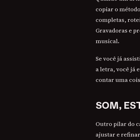
copiar o método
completas, rote
Gravadoras e pr
musical.
Se você já assi
a letra, você já
contar uma cois
SOM, ES
Outro pilar do c
ajustar e refina