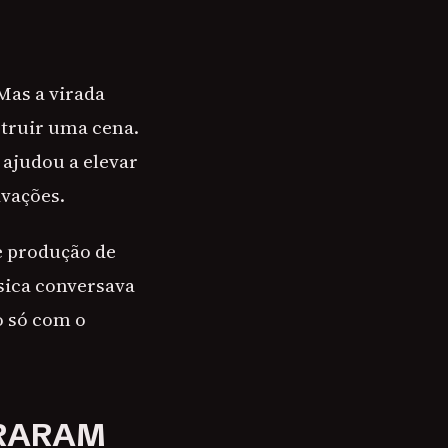
Mas a virada
struir uma cena.
 ajudou a elevar
avações.
de produção de
sica conversava
o só com o
IRARAM