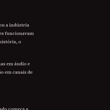
u a indústria
ipes funcionavam
istória, o
nas em áudio e
ção em canais de
cado começa a