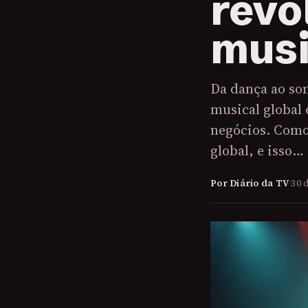
revo
musi
Da dança ao so
musical global
negócios. Como
global, e isso…
Por Diário da TV
·
30 