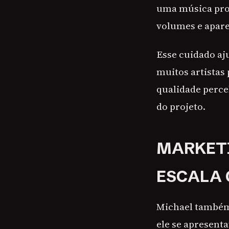
uma música pron
volumes e apare
Esse cuidado aj
muitos artistas
qualidade perceb
do projeto.
MARKETI
ESCALA 
Michael também
ele se apresent