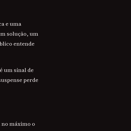
ca e uma
em solução, um
blico entende
 é um sinal de
suspense perde
ca no máximo o