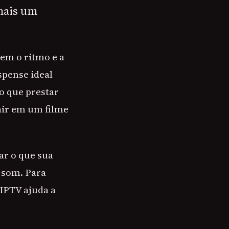
mais um
bem o ritmo e a
pense ideal
o que prestar
cair em um filme
ar o que sua
 som. Para
IPTV ajuda a