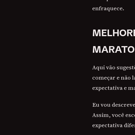
enfraquece.
MELHORE
MARATO
Aqui vão suges
começar e não l
expectativa e m
Eu vou descrever
Assim, você esc
expectativa dife