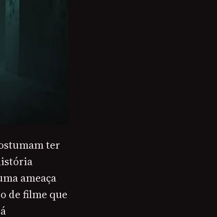
costumam ter
istória
, uma ameaça
o de filme que
tá