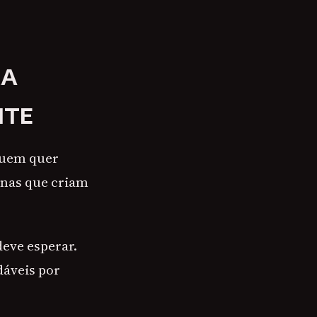
RA
NTE
quem quer
enas que criam
deve esperar.
dáveis por