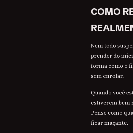
COMO RE
REALMEN
Nem todo suspen
prender do iníc
forma como o fi
sem enrolar.
Quando você está
estiverem bem r
Pense como quan
ficar maçante.