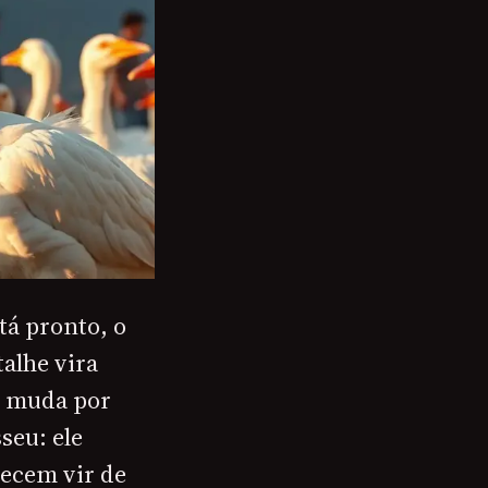
tá pronto, o
talhe vira
o muda por
seu: ele
recem vir de