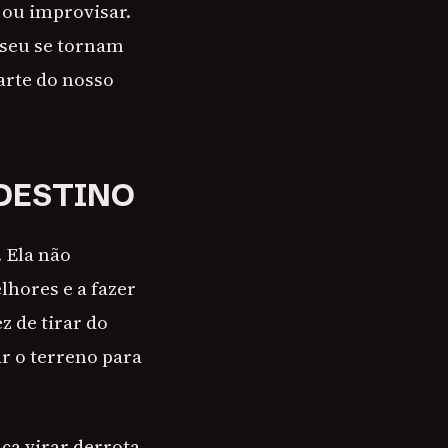
 ou improvisar.
sseu se tornam
arte do nosso
 DESTINO
 Ela não
lhores e a fazer
z de tirar do
ar o terreno para
a virar derrota