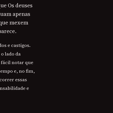
que Os deuses
atuam apenas
s que mexem
parece.
os e castigos.
 o lado da
 fácil notar que
empo e, no fim,
correr essas
nsabilidade e