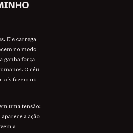
MINHO
s. Ele carrega
arecem no modo
na ganha força
humanos. O céu
rtais fazem ou
vem uma tensão:
s aparece a ação
 vem a