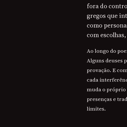
fora do contr
gregos que in
como persona
com escolhas,
Ao longo do poe
Alguns deuses pu
provação. E como
cada interferên
muda o próprio 
presenças e tra
limites.