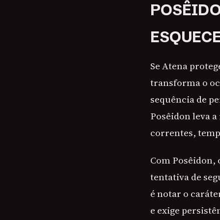
POSÊIDO
ESQUEC
Se Atena proteg
transforma o oc
sequência de pe
Posêidon leva a
correntes, temp
Com Posêidon, o
tentativa de se
é notar o carát
e exige persistê