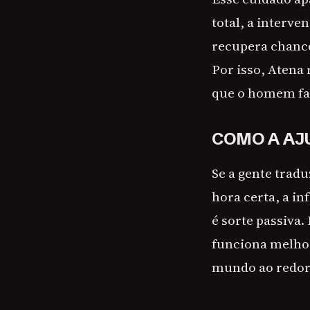
total, a interv
recupera chance
Por isso, Atena
que o homem faç
COMO A AJ
Se a gente trad
hora certa, a i
é sorte passiva.
funciona melhor
mundo ao redor