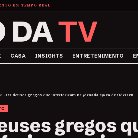
MENTO EM TEMPO REAL
O DA
TV
E
CASA
INSIGHTS
ENTRETENIMENTO
E
to
›
Os deuses gregos que interferiram na jornada épica de Odisseu
TO
euses gregos q