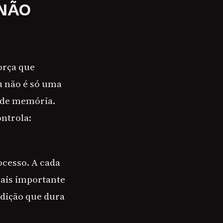
 NÃO
orça que
u não é só uma
e de memória.
ontrola:
ocesso. A cada
mais importante
ndição que dura