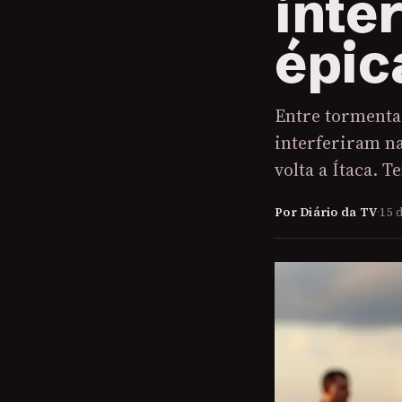
inte
épic
Entre tormenta
interferiram n
volta a Ítaca. 
Por Diário da TV
·
15 