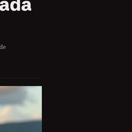
nada
 de