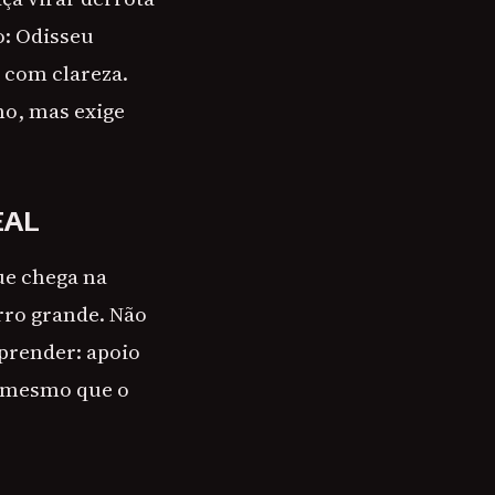
o: Odisseu
 com clareza.
no, mas exige
EAL
ue chega na
rro grande. Não
aprender: apoio
, mesmo que o