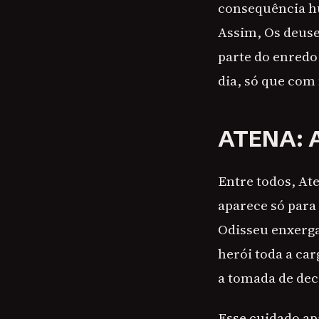
consequência hu
Assim, Os deuse
parte do enredo
dia, só que com
ATENA: 
Entre todos, At
aparece só para 
Odisseu enxerga
herói toda a car
a tomada de dec
Esse cuidado a