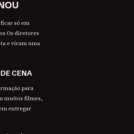
INOU
 ficar só em
 os Os diretores
sta e viram uma
 DE CENA
ormação para
m muitos filmes,
sem entregar