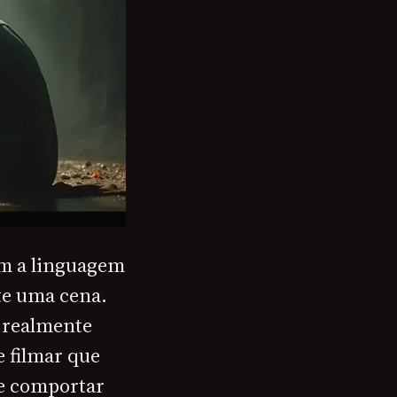
am a linguagem
te uma cena.
m realmente
e filmar que
se comportar