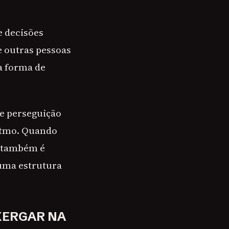
e decisões
e outras pessoas
a forma de
e perseguição
ritmo. Quando
, também é
 uma estrutura
XERGAR NA