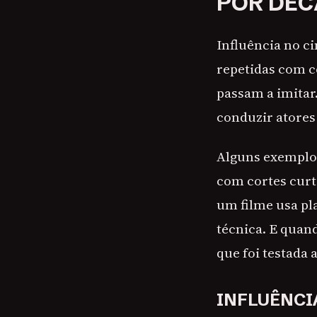
POR DÉ
Influência no c
repetidas com c
passam a imitar
conduzir atores
Alguns exemplos
com cortes curt
um filme usa pl
técnica. E quan
que foi testada 
INFLUÊNCI