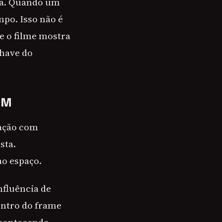
va. Quando um
mpo. Isso não é
e o filme mostra
chave do
EM
 ação com
sta.
ao espaço.
nfluência de
entro do frame