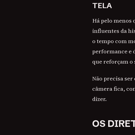
TELA
Há pelo menos q
influentes da h
o tempo com mo
performance e d
que reforçam o 
Não precisa ser 
câmera fica, co
dizer.
OS DIRE