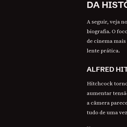
DA HIST
A seguir, veja n
biografia. O foc
de cinema mais 
lente prática.
ALFRED HI
Hitchcock torno
aumentar tensão
a câmera parece
tudo de uma vez