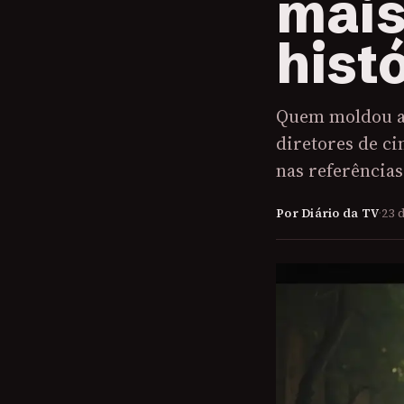
mais
hist
Quem moldou a 
diretores de ci
nas referências
Por Diário da TV
·
23 