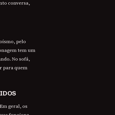
anto conversa,
roísmo, pelo
rsonagem tem um
ndo. No sofá,
ar para quem
NIDOS
Em geral, os
 que funciona