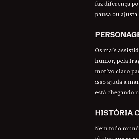
faz diferença p
pausa ou ajusta
PERSONAGE
Os mais assisti
humor, pela fra
motivo claro pa
isso ajuda a ma
está chegando n
HISTÓRIA 
Nem todo mundo 
títulos que se 