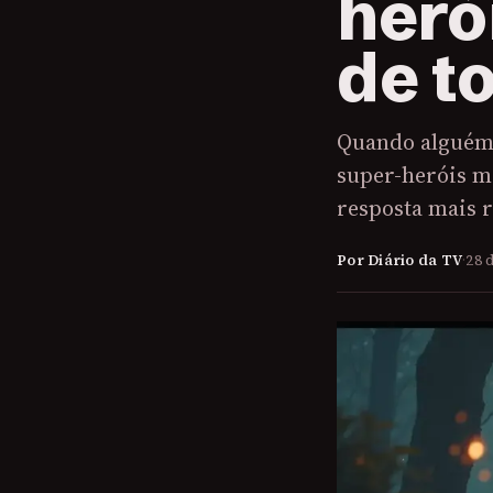
heró
de t
Quando alguém p
super-heróis m
resposta mais 
Por Diário da TV
·
28 