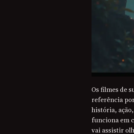
Os filmes de s
referência po
história, açã
funciona em c
vai assistir 