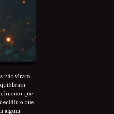
os não viram
equilibram
tenimento que
 decidiu o que
em algum