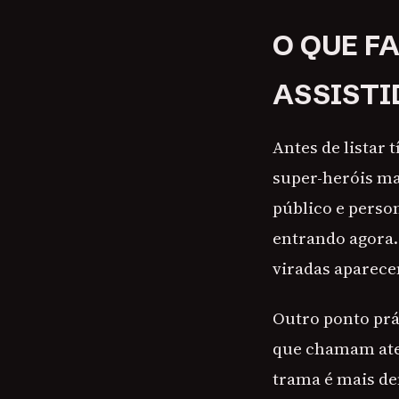
O QUE F
ASSISTI
Antes de listar 
super-heróis ma
público e perso
entrando agora.
viradas aparece
Outro ponto prát
que chamam aten
trama é mais de