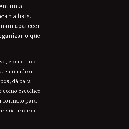
r em uma
ca na lista.
tumam aparecer
rganizar o que
.
eve, com ritmo
o. E quando o
mpos, dá para
r como escolher
or formato para
ar sua própria