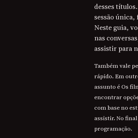
desses título
sessão única, 
Neste guia, v
nas conversas,
assistir para
Também vale pen
rápido. Em outr
assunto é Os fil
encontrar opçõ
com base no est
assistir. No fin
programação.