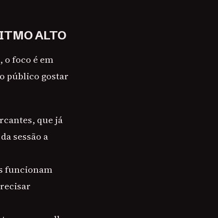
RITMO ALTO
, o foco é em
o público gostar
cantes, que já
da sessão a
as funcionam
recisar