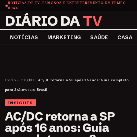
NOTÍCIAS DE TV, FAMOSOS E ENTRETENIMENTO EM TEMPO
REAL
DIÁRIO DA
TV
NOTÍCIAS
MARKETING
SAÚDE
CASA
Início
›
Insights
›
AC/DC retorna a SP após 16 anos: Guia completo
para 3 shows no Brasil
INSIGHTS
AC/DC retorna a SP
após 16 anos: Guia