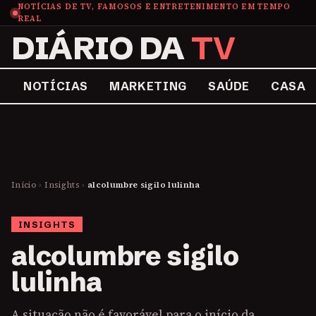
NOTÍCIAS DE TV, FAMOSOS E ENTRETENIMENTO EM TEMPO
REAL
DIÁRIO DA
TV
NOTÍCIAS
MARKETING
SAÚDE
CASA
Início
›
Insights
›
alcolumbre sigilo lulinha
INSIGHTS
alcolumbre sigilo
lulinha
A situação não é favorável para o início da