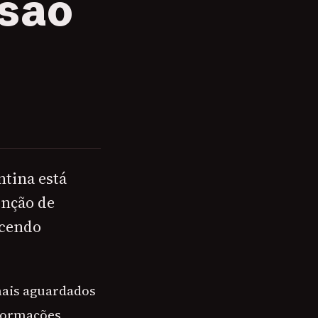
ssão
ntina está
tenção de
ecendo
mais aguardados
 formações