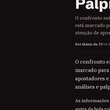
Palp
O confronto ent
está marcado pa
atenção de apo
Por Diário da TV
·
08 
O confronto en
marcado para 
apostadores e
análises e palp
As informações 
antes da bola r