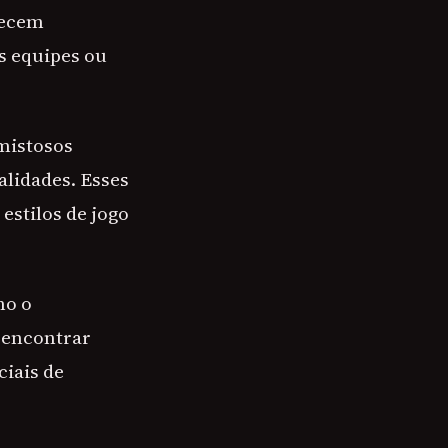
necem
s equipes ou
mistosos
lidades. Esses
estilos de jogo
mo o
l encontrar
ciais de