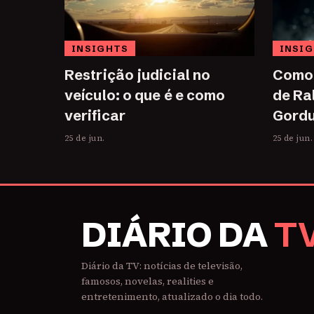
INSIGHTS
INSI
Restrição judicial no
Como 
veículo: o que é e como
de Ra
verificar
Gordu
25 de jun.
25 de jun.
DIÁRIO DA
T
Diário da TV: notícias de televisão,
famosos, novelas, realities e
entretenimento, atualizado o dia todo.