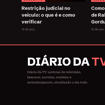
Restrição judicial no
Como 
veículo: o que é e como
de Ra
verificar
Gordu
25 de jun.
25 de jun.
DIÁRIO DA
T
Diário da TV: notícias de televisão,
famosos, novelas, realities e
entretenimento, atualizado o dia todo.