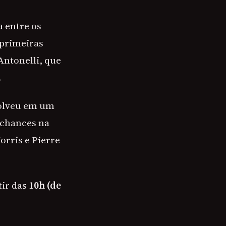
a entre os
 primeiras
Antonelli, que
.
volveu em um
 chances na
orris e Pierre
tir das
10h (de