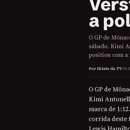
Vers
a po
O GP de Mônaco
sábado. Kimi A
position com a
Por Diário da TV
·
06 
O GP de Mônac
Kimi Antonell
marca de 1:12.
corrida deste
Lewis Hamilto