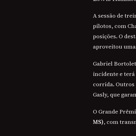
A sessão de trei
pilotos, com Ch
posições. O des
aproveitou uma 
Gabriel Bortole
incidente e terá
corrida. Outros 
Gasly, que gara
O Grande Prêmio
MS)
, com trans