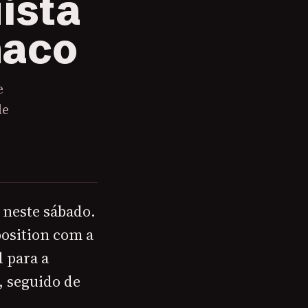
ista
naco
e
le
 neste sábado.
position com a
d para a
, seguido de