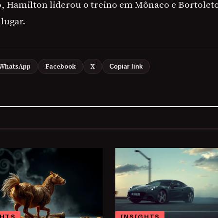
, Hamilton liderou o treino em Mônaco e Bortolet
lugar.
WhatsApp
Facebook
X
Copiar link
GHTS
INSIGHTS