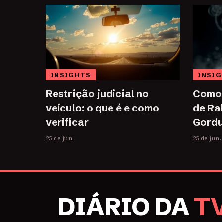
INSIGHTS
INSI
Restrição judicial no
Como 
veículo: o que é e como
de Ra
verificar
Gordu
25 de jun.
25 de jun.
DIÁRIO DA
T