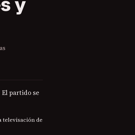
s y
as
El partido se
a televisación de