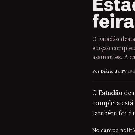
Esta
feira
O Estadão desta
edição completa
assinantes. A c
Por Diário da TV
·
29 
O
Estadão
des
completa está 
também foi div
No campo políti