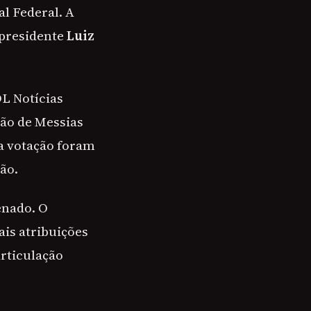
l Federal. A
 presidente
Luiz
OL Notícias
ção de Messias
 a votação foram
ão.
enado. O
is atribuições
articulação