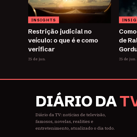
INSIGHTS
INSI
Restrição judicial no
Como 
veículo: o que é e como
de Ra
verificar
Gordu
25 de jun.
25 de jun.
DIÁRIO DA
T
Diário da TV: notícias de televisão,
famosos, novelas, realities e
entretenimento, atualizado o dia todo.