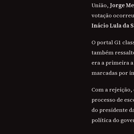
União,
Jorge Me
votação ocorreu
Inácio Lula da S
O portal G1 clas
também ressalto
era a primeira a
marcadas por in
Com a rejeição,
processo de esc
do presidente d
política do gov