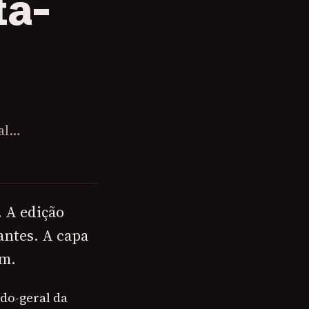
ta-
nal…
. A edição
antes. A capa
am.
do-geral da