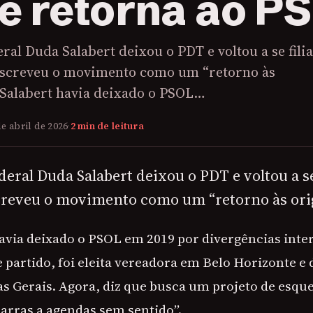
e retorna ao P
ral Duda Salabert deixou o PDT e voltou a se fili
escreveu o movimento como um “retorno às
 Salabert havia deixado o PSOL…
de abril de 2026
·
2 min de leitura
eral Duda Salabert deixou o PDT e voltou a se 
creveu o movimento como um “retorno às ori
avia deixado o PSOL em 2019 por divergências inte
e partido, foi eleita vereadora em Belo Horizonte e
as Gerais. Agora, diz que busca um projeto de esqu
rras a agendas sem sentido”.