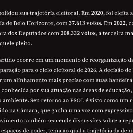
olidou sua trajetória eleitoral. Em
2020
, foi eleita
ria de Belo Horizonte, com
37.613 votos
. Em
2022
, 
ara dos Deputados com
208.332 votos
, a terceira m
quele pleito.
artido ocorre em um momento de reorganização da
paração para o ciclo eleitoral de 2026. A decisão d
or um alinhamento mais preciso com suas bandeiras
 conhecida por sua atuação nas áreas de educação, 
ambiente. Seu retorno ao PSOL é visto como um r
ido na Câmara, que ganha uma voz com expressivo c
movimento também reacende discussões sobre a rep
spaços de poder, tema ao qual a trajetória da depu