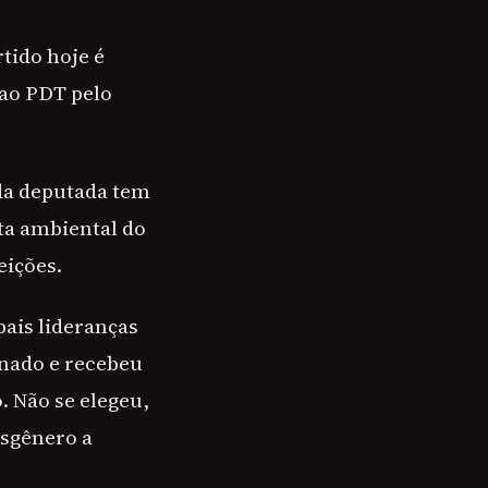
rtido hoje é
 ao PDT pelo
 da deputada tem
uta ambiental do
eições.
ais lideranças
enado e recebeu
. Não se elegeu,
nsgênero a