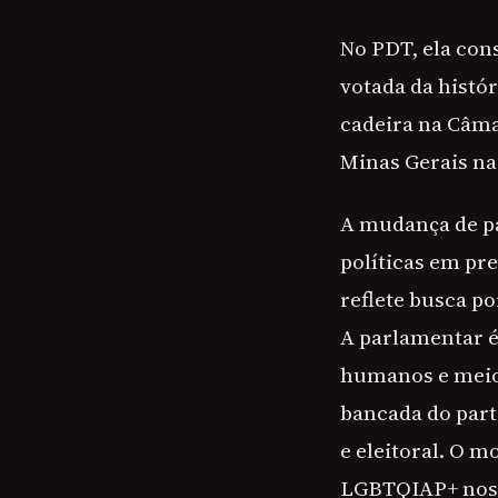
No PDT, ela cons
votada da histó
cadeira na Câm
Minas Gerais na
A mudança de p
políticas em pre
reflete busca p
A parlamentar é
humanos e meio 
bancada do part
e eleitoral. O 
LGBTQIAP+ nos e