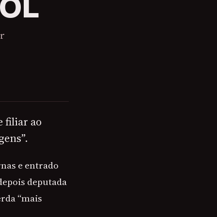
SOL
ar
filiar ao
gens”.
rnas e entrado
 depois deputada
erda “mais