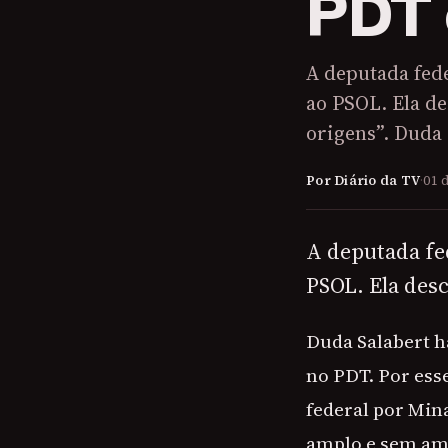
PDT 
A deputada fede
ao PSOL. Ela d
origens”. Duda
Por Diário da TV
·
01 
A deputada fed
PSOL. Ela des
Duda Salabert h
no PDT. Por ess
federal por Min
amplo e sem ama