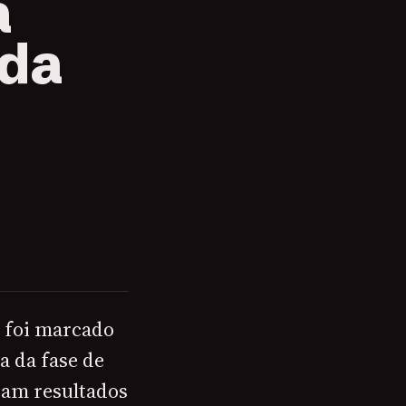
a
 da
a foi marcado
a da fase de
ram resultados