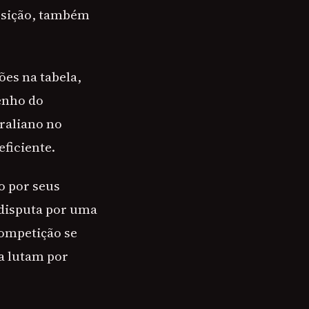
posição, também
ões na tabela,
enho do
raliano no
eficiente.
o por seus
 disputa por uma
competição se
a lutam por