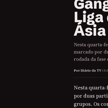
Gang
Liga
Ásia
Nesta quarta-fe
marcado por du
rodada da fase 
Por Diário da TV
·
18 
Nesta quarta-
por duas part
grupos. Os co