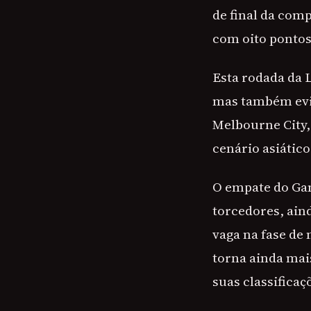
de final da com
com oito pontos
Esta rodada da 
mas também evi
Melbourne City,
cenário asiático
O empate do Gan
torcedores, ain
vaga na fase de
torna ainda mai
suas classificaç