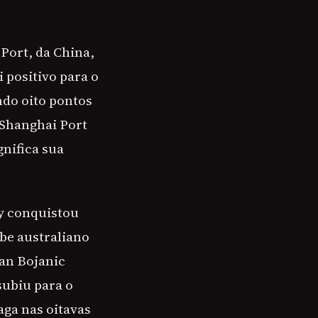
ort, da China,
 positivo para o
ndo oito pontos
 Shanghai Port
nifica sua
y conquistou
ube australiano
an Bojanic
subiu para o
aga nas oitavas