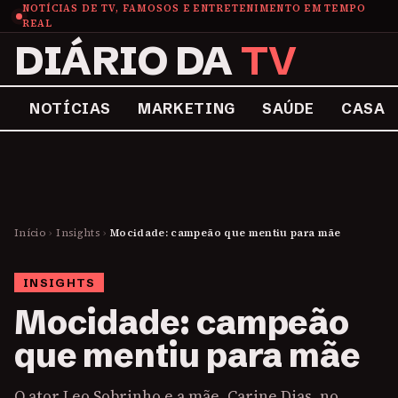
NOTÍCIAS DE TV, FAMOSOS E ENTRETENIMENTO EM TEMPO
REAL
DIÁRIO DA
TV
NOTÍCIAS
MARKETING
SAÚDE
CASA
Início
›
Insights
›
Mocidade: campeão que mentiu para mãe
INSIGHTS
Mocidade: campeão
que mentiu para mãe
O ator Leo Sobrinho e a mãe, Carine Dias, no