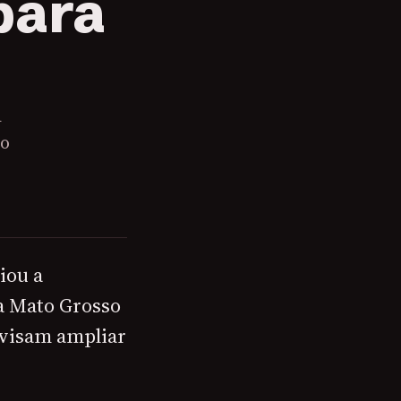
para
a
to
iou a
a Mato Grosso
 visam ampliar