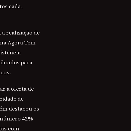
tos cada,
a realização de
rama Agora Tem
sistência
ribuídos para
icos.
ar a oferta de
acidade de
bém destacou os
s, número 42%
ltas com