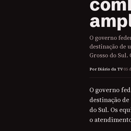
comb
ampl
O governo fede
destinação de 
Grosso do Sul.
Por Diário da TV
·
05 
O governo fed
destinação de
do Sul. Os eq
o atendimento