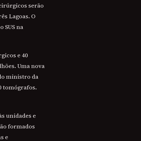
cirúrgicos serão
rês Lagoas. O
do SUS na
gicos e 40
ilhões. Uma nova
lo ministro da
0 tomógrafos.
às unidades e
 são formados
s e