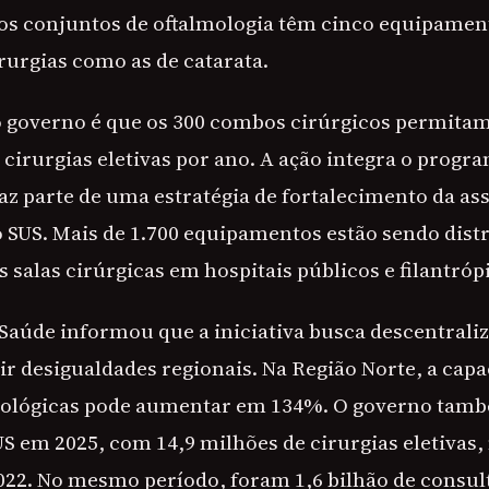
 os conjuntos de oftalmologia têm cinco equipamen
rurgias como as de catarata.
o governo é que os 300 combos cirúrgicos permitam 
l cirurgias eletivas por ano. A ação integra o prog
faz parte de uma estratégia de fortalecimento da as
o SUS. Mais de 1.700 equipamentos estão sendo dist
 salas cirúrgicas em hospitais públicos e filantróp
Saúde informou que a iniciativa busca descentraliz
ir desigualdades regionais. Na Região Norte, a cap
lmológicas pode aumentar em 134%. O governo tam
US em 2025, com 14,9 milhões de cirurgias eletiva
22. No mesmo período, foram 1,6 bilhão de consu