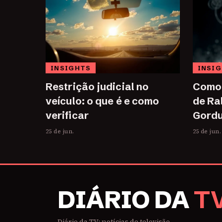
INSIGHTS
INSI
Restrição judicial no
Como 
veículo: o que é e como
de Ra
verificar
Gordu
25 de jun.
25 de jun.
DIÁRIO DA
T
Diário da TV: notícias de televisão,