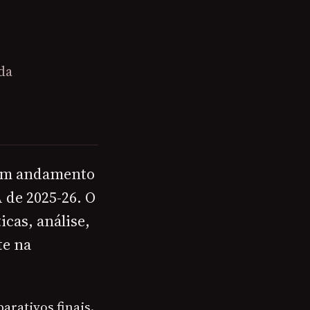
da
á em andamento
 de 2025-26. O
icas, análise,
te na
arativos finais.