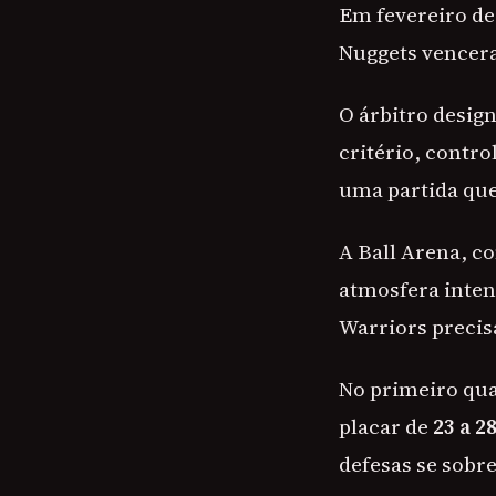
Em fevereiro de
Nuggets vencera
O árbitro desig
critério, contro
uma partida que
A Ball Arena, c
atmosfera inten
Warriors precisa
No primeiro qua
placar de
23 a 2
defesas se sobre