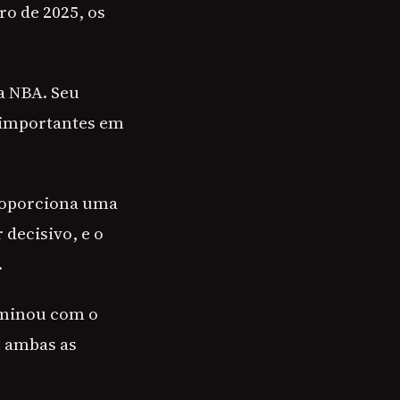
o de 2025, os
da NBA. Seu
o importantes em
proporciona uma
decisivo, e o
.
rminou com o
m ambas as