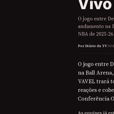
Vivo
O jogo entre D
andamento na B
NBA de 2025-26
Por Diário da TV
·
30 
O jogo entre 
na Ball Arena
VAVEL trará to
reações e cob
Conferência O
As equipes já e