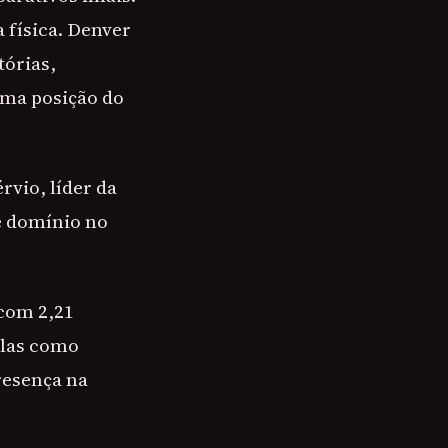
 física. Denver
tórias,
ima posição do
rvio, líder da
 e domínio no
 com 2,21
elas como
resença na