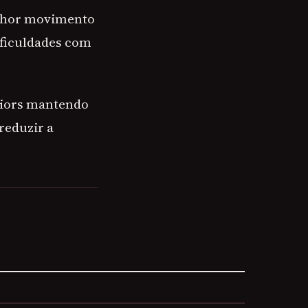
elhor movimento
ificuldades com
riors mantendo
reduzir a