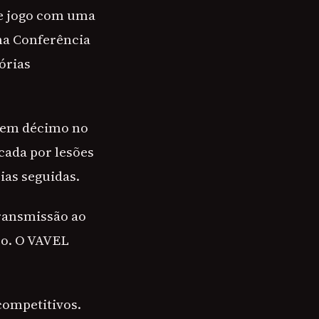
te jogo com uma
na Conferência
órias
e em décimo no
cada por lesões
ias seguidas.
transmissão ao
eo. O VAVEL
competitivos.