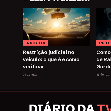
INSIGHTS
INSI
Restrição judicial no
Como 
veículo: o que é e como
de Ra
verificar
Gordu
25 de jun.
25 de jun.
DIÁRIO DA
T