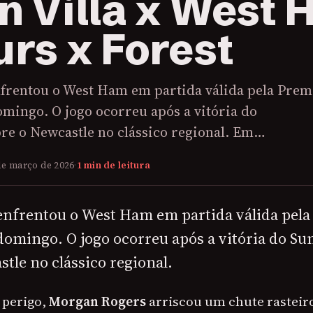
n Villa x West
urs x Forest
enfrentou o West Ham em partida válida pela Prem
mingo. O jogo ocorreu após a vitória do
re o Newcastle no clássico regional. Em…
de março de 2026
·
1 min de leitura
 enfrentou o West Ham em partida válida pel
domingo. O jogo ocorreu após a vitória do S
tle no clássico regional.
 perigo,
Morgan Rogers
arriscou um chute rasteir