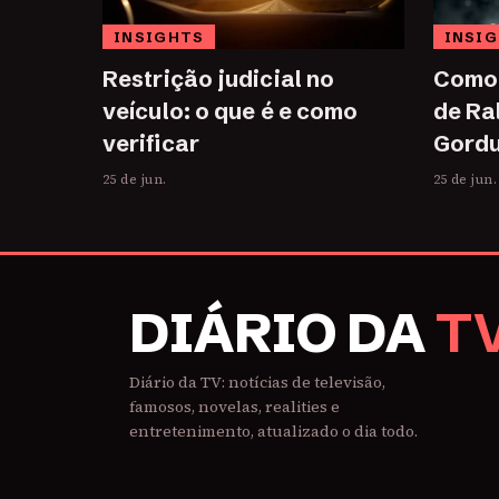
INSIGHTS
INSI
Restrição judicial no
Como 
veículo: o que é e como
de Ra
verificar
Gordu
25 de jun.
25 de jun.
DIÁRIO DA
T
Diário da TV: notícias de televisão,
famosos, novelas, realities e
entretenimento, atualizado o dia todo.