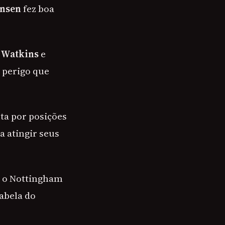
nsen
fez boa
e Watkins
e
 perigo que
ta por posições
 atingir seus
u o Nottingham
tabela do