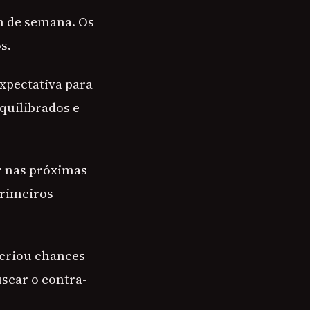
m de semana. Os
s.
xpectativa para
quilibrados e
r nas próximas
primeiros
 criou chances
scar o contra-