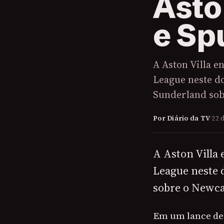
Asto
e Sp
A Aston Villa 
League neste do
Sunderland sob
Por Diário da TV
·
22 
A Aston Villa
League neste 
sobre o Newcas
Em um lance de