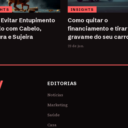
GHTS
INSIGHTS
Evitar Entupimento
Como quitar o
lo com Cabelo,
financiamento e tirar
ra e Sujeira
gravame do seu carr
23 de jun.
V
EDITORIAS
Notícias
Marketing
Saúde
Casa