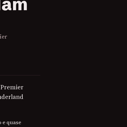
 Ham
ier
a Premier
underland
o e quase