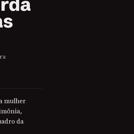
rda
as
ra
ra mulher
imônia,
uadro da