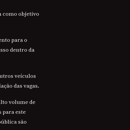
m como objetivo
nto para o
sso dentro da
Outros veículos
ação das vagas.
alto volume de
 para este
pública são