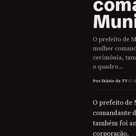
coma
Muni
O prefeito de 
mulher comanda
cerimônia, tam
o quadro…
Por Diário da TV
·
07 
O prefeito de
comandante da
também foi an
corporação.