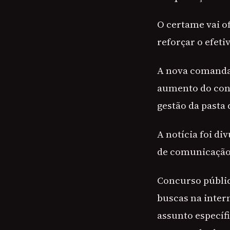
O certame vai o
reforçar o efeti
A nova comanda
aumento do cont
gestão da pasta
A notícia foi di
de comunicação 
Concurso públic
buscas na inter
assunto específ