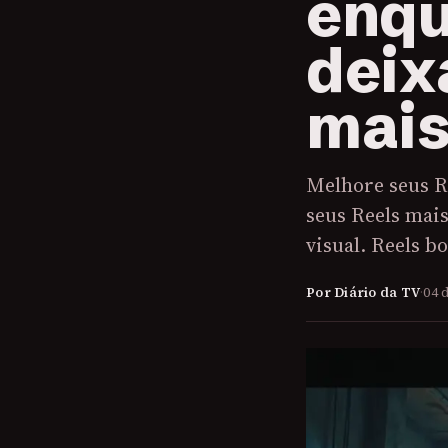
enqu
deix
mais
Melhore seus R
seus Reels mais
visual. Reels b
Por Diário da TV
·
04 