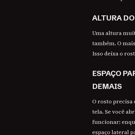
ALTURA DO 
Uma altura muit
também. O mais 
Isso deixa o ro
ESPAÇO PA
DEMAIS
O rosto precisa 
tela. Se você a
funcionar: enqu
espaço lateral p