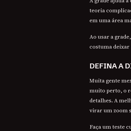
A grade ajuda a 
teoria complica
em uma área mai
Ao usar a grade,
costuma deixar 
DEFINA A D
Muita gente mex
muito perto, o r
detalhes. A mel
virar um zoom 
Faça um teste cu