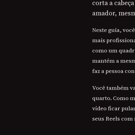
corta a cabeça
amador, mesm
Neste guia, voc
mais profission
como um quadro.
mantém a mesma 
faz a pessoa con
Você também vai
quarto. Como mo
vídeo ficar pula
seus Reels com