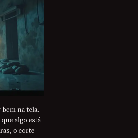
r bem na tela.
 que algo está
ras, o corte