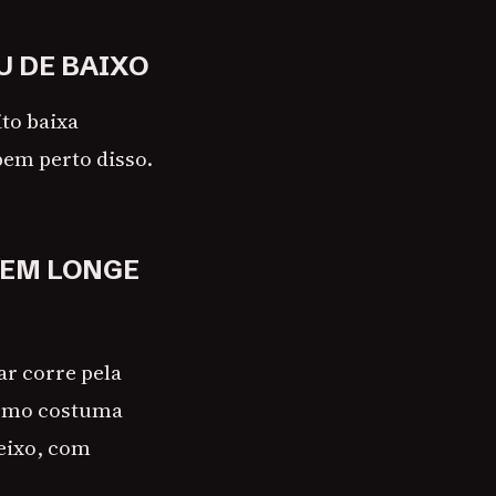
U DE BAIXO
to baixa
bem perto disso.
NEM LONGE
ar corre pela
termo costuma
eixo, com