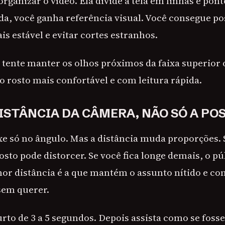
organizar o vídeo. Ela divide a tela em linhas e po
da, você ganha referência visual. Você consegue po
s estável e evitar cortes estranhos.
 tente manter os olhos próximos da faixa superior o
o rosto mais confortável e com leitura rápida.
ISTÂNCIA DA CÂMERA, NÃO SÓ A PO
e só no ângulo. Mas a distância muda proporções. 
osto pode distorcer. Se você fica longe demais, o p
hor distância é a que mantém o assunto nítido e co
sem querer.
rto de 3 a 5 segundos. Depois assista como se fosse