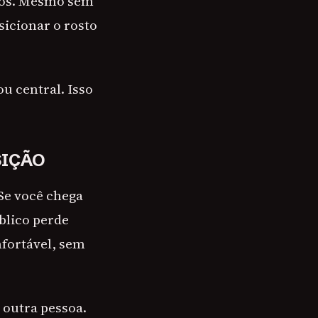
ntos. Mesmo sem
sicionar o rosto
u central. Isso
SIÇÃO
Se você chega
úblico perde
nfortável, sem
 outra pessoa.