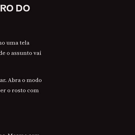
DRO DO
mo uma tela
e o assunto vai
lar. Abra o modo
ver o rosto com