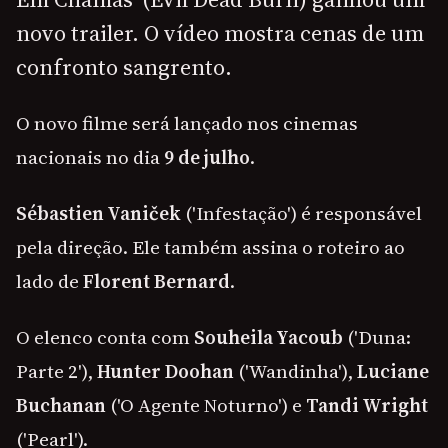
novo trailer. O vídeo mostra cenas de um
confronto sangrento.
O novo filme será lançado nos cinemas
nacionais no dia
9 de julho
.
Sébastien Vaniček
('Infestação') é responsável
pela direção. Ele também assina o roteiro ao
lado de
Florent Bernard
.
O elenco conta com
Souheila Yacoub
('Duna:
Parte 2'),
Hunter Doohan
('Wandinha'),
Luciane
Buchanan
('O Agente Noturno') e
Tandi Wright
('Pearl').