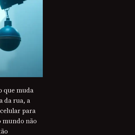
 o que muda
 da rua, a
celular para
o mundo não
tão