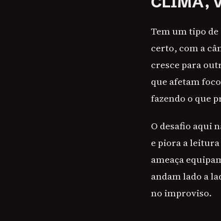
CLIMA, 
Tem um tipo de 
certo, com a câ
cresce para out
que afetam foco
fazendo o que p
O desafio aqui n
e piora a leitur
ameaça equipamen
andam lado a la
no improviso.