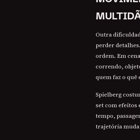
MULTIDÃ
Outra dificulda
perder detalhes
ordem. Em cenas
correndo, objeto
quem faz o quê 
Spielberg costu
set com efeitos 
tempo, passagem
trajetória muda 