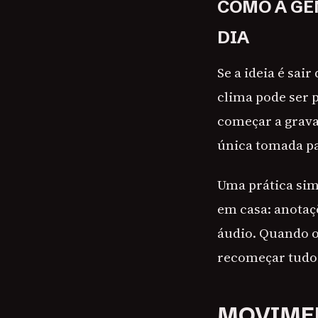
COMO A GE
DIA
Se a ideia é sa
clima pode ser p
começar a grava
única tomada pa
Uma prática sim
em casa: anotaçõ
áudio. Quando o
recomeçar tudo 
MOVIMEN