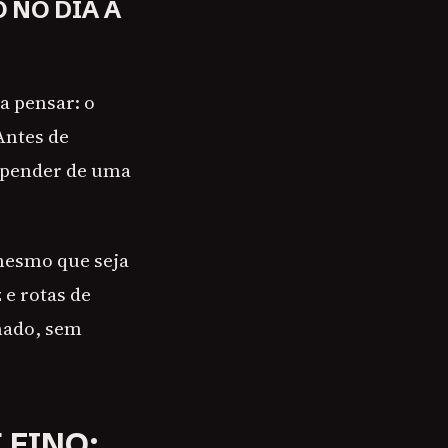
 NO DIA A
a pensar: o
Antes de
depender de uma
mesmo que seja
 e rotas de
nado, sem
FINO: