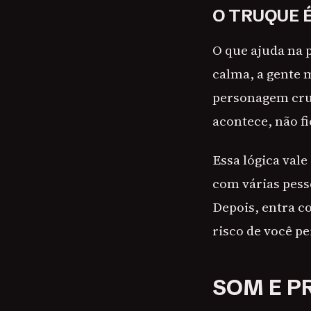
O TRUQUE 
O que ajuda na p
calma, a gente 
personagem cruz
acontece, não f
Essa lógica val
com várias pes
Depois, entra c
risco de você pe
SOM E P