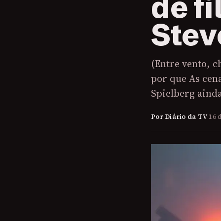
de f
Stev
(Entre vento, c
por que As cena
Spielberg ainda
Por Diário da TV
·
16 