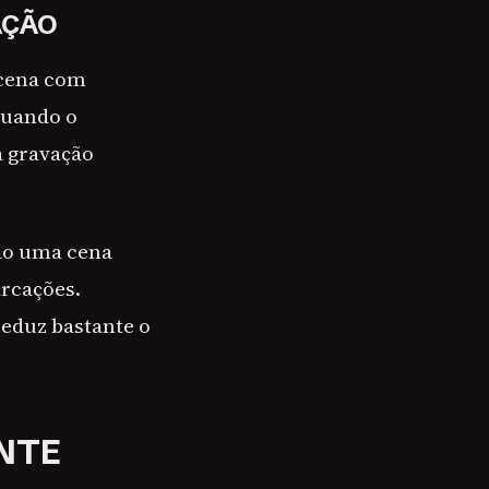
AÇÃO
 cena com
quando o
a gravação
ndo uma cena
rcações.
reduz bastante o
NTE