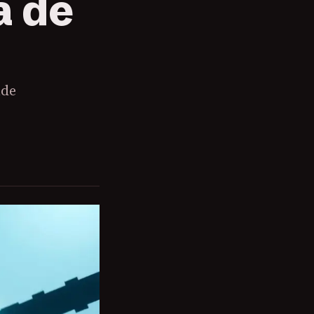
a de
nde