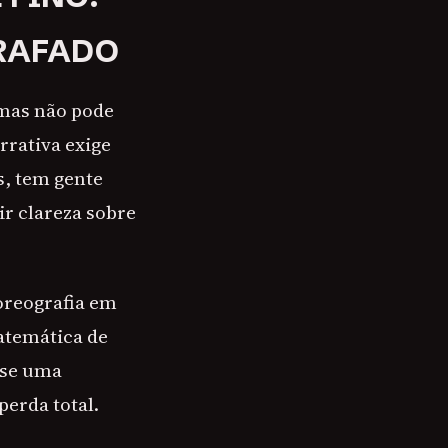
GRAFADO
 mas não pode
rrativa exige
s, tem gente
ir clareza sobre
oreografia em
matemática de
 se uma
perda total.