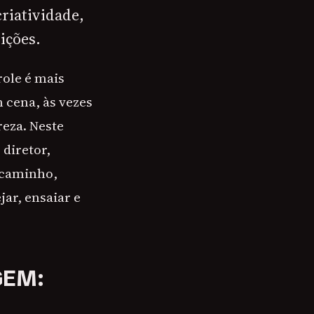
riatividade,
ições.
role é mais
m cena, às vezes
eza. Neste
 diretor,
o caminho,
ar, ensaiar e
GEM: