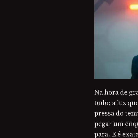
Na hora de gr
tudo: a luz q
pressa do tem
pegar um enq
para. E é exat