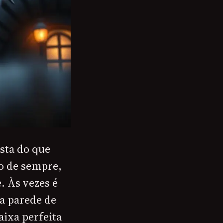
ista do que
o de sempre,
. Às vezes é
a parede de
aixa perfeita