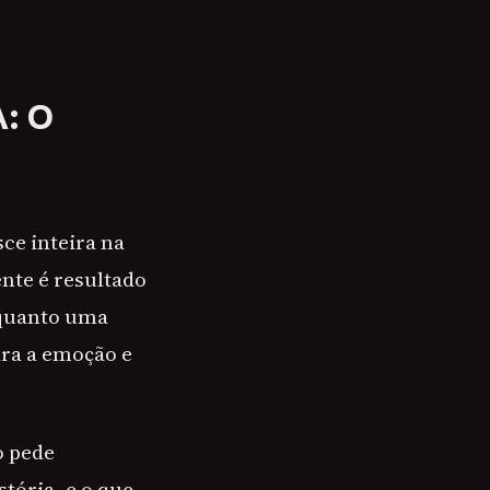
: O
ce inteira na
nte é resultado
nquanto uma
ara a emoção e
o pede
tória, e o que