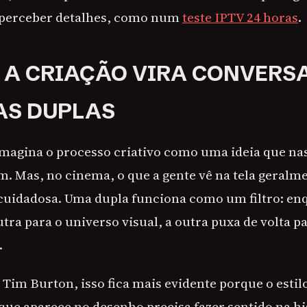
e perceber detalhes, como num
teste IPTV 24 horas
.
A CRIAÇÃO VIRA CONVERSA
AS DUPLAS
magina o processo criativo como uma ideia que nas
m. Mas, no cinema, o que a gente vê na tela geralme
cuidadosa. Uma dupla funciona como um filtro: e
tra para o universo visual, a outra puxa de volta p
.
 Tim Burton, isso fica mais evidente porque o estil
que aparece no desenho precisa fazer sentido na his