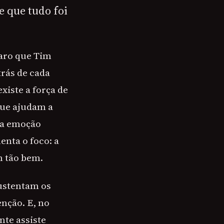
e que tudo foi
laro que Tim
rás de cada
xiste a força de
que ajudam a
o a emoção
enta o foco: a
m tão bem.
sustentam os
enção. E, no
nte assiste