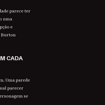
idade parece ter
am uma
pção e
m Burton
EM CADA
gem. Uma parede
ual parecer
personagem se