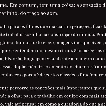
ilme. Em comum, tem uma coisa: a sensação d
arinho, do traço ao som.
olha para os filmes que marcaram gerações, fica c
e trabalha sozinho na construção do mundo. Por t
gótico, humor torto e personagens inesquecíveis, e
s que se entendem no mesmo ritmo. São parcerias 
ia, história, linguagem visual e até a maneira com
 essas duplas não tira o encanto do cinema, só aum
econhecer o porquê de certos clássicos funcionare
 gente percorre as conexões mais importantes que 
ende a olhar para o trabalho em equipe com mais at
, vale até pensar em como a curadoria do que a ge