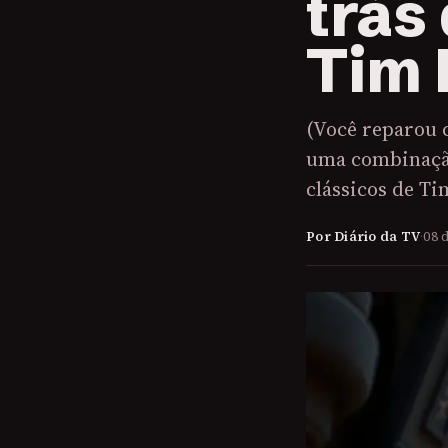
trás
Tim 
(Você reparou 
uma combinação 
clássicos de Ti
Por Diário da TV
·
08 