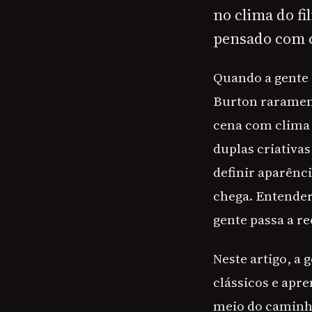
no clima do f
pensado com c
Quando a gente 
Burton rarament
cena com clima 
duplas criativa
definir aparênc
chega. Entender
gente passa a r
Neste artigo, a
clássicos e apr
meio do caminho