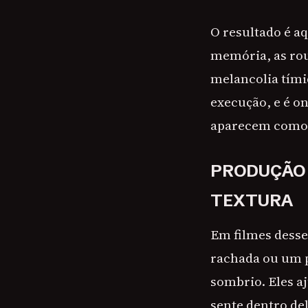
O resultado é aq
memória, as rou
melancolia tími
execução, e é on
aparecem como b
PRODUÇÃO 
TEXTURA
Em filmes desse
rachada ou um p
sombrio. Eles 
sente dentro del