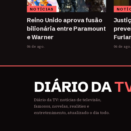
NOTÍCIAS
NOTÍ
Reino Unido aprova fusão
Justi
bilionária entre Paramount
preve
e Warner
Furla
06 de ago.
06 de ago
DIÁRIO DA
T
Diário da TV: notícias de televisão,
famosos, novelas, realities e
entretenimento, atualizado o dia todo.