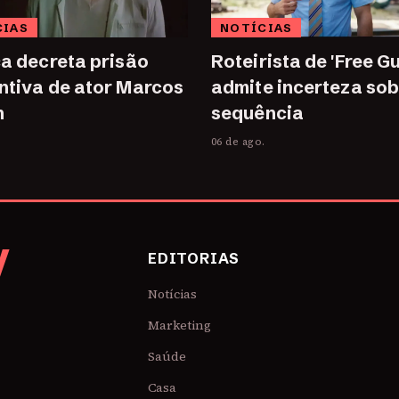
CIAS
NOTÍCIAS
ça decreta prisão
Roteirista de 'Free Gu
ntiva de ator Marcos
admite incerteza sob
n
sequência
.
06 de ago.
V
EDITORIAS
Notícias
Marketing
Saúde
Casa