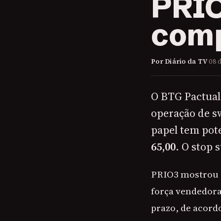
PRIO
com
Por Diário da TV
·
08 
O BTG Pactual
operação de sw
papel tem pot
65,00
. O stop 
PRIO3 mostrou s
força vendedora
prazo, de acord