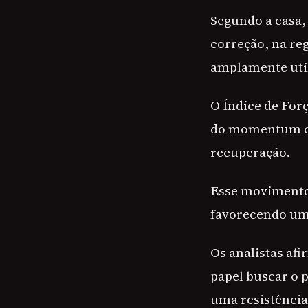
Segundo a casa,
correção, na re
amplamente util
O Índice de For
do momentum co
recuperação.
Esse movimento
favorecendo um 
Os analistas af
papel buscar o 
uma resistência 