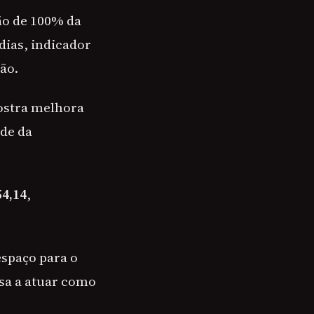
ão de 100% da
dias, indicador
ão.
mostra melhora
de da
54,14
,
espaço para o
ssa a atuar como