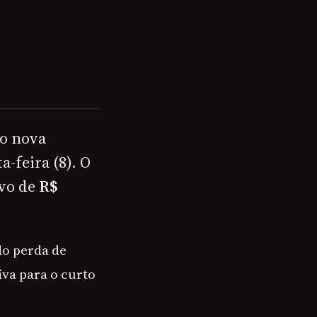
a
mo nova
-feira (8). O
lvo de
R$
do perda de
va para o curto