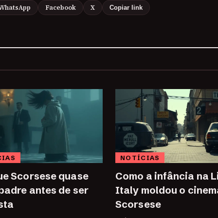
WhatsApp
Facebook
X
Copiar link
CIAS
NOTÍCIAS
ue Scorsese quase
Como a infância na Li
 padre antes de ser
Italy moldou o cinem
sta
Scorsese