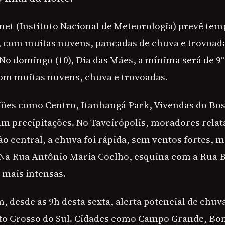
met (Instituto Nacional de Meteorologia) prevê te
 com muitas nuvens, pancadas de chuva e trovoad
o domingo (10), Dia das Mães, a mínima será de 9
om muitas nuvens, chuva e trovoadas.
giões como Centro, Itanhangá Park, Vivendas do Bo
am precipitações. No Taveirópolis, moradores rela
ão central, a chuva foi rápida, sem ventos fortes,
. Na Rua Antônio Maria Coelho, esquina com a Rua B
mais intensas.
 desde as 9h desta sexta, alerta potencial de chuv
to Grosso do Sul. Cidades como Campo Grande, Bon