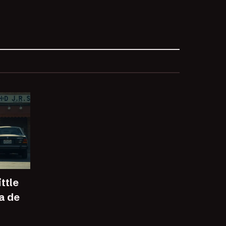
ttle
a de