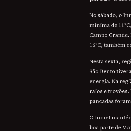
No sábado, o In
mínima de 11°C,
Campo Grande. N
16°C, também c
Nesta sexta, re
São Bento tiver
energia. Na regi
raios e trovões
pancadas foram 
O Inmet mantém,
boa parte de Ma