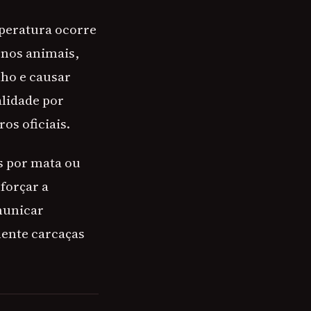
peratura ocorre
 nos animais,
ho e causar
alidade por
os oficiais.
s por mata ou
eforçar a
municar
mente carcaças