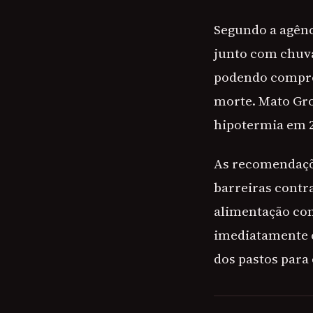
Segundo a agênc
junto com chuva
podendo compro
morte. Mato Gro
hipotermia em 20
As recomendaçõ
barreiras contra
alimentação com
imediatamente c
dos pastos para