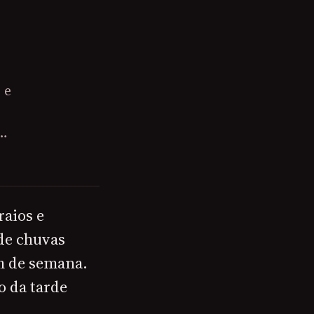
 e
o…
aios e
 de chuvas
im de semana.
o da tarde