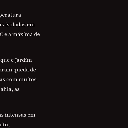
mperatura
as isoladas em
°C e a máxima de
sque e Jardim
taram queda de
 mas com muitos
ahia, as
as intensas em
ito,