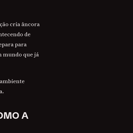
ção cria âncora
ontecendo de
epara para
um mundo que já
o ambiente
a.
OMO A