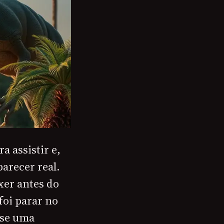
a assistir e,
arecer real.
xer antes do
foi parar no
sse uma