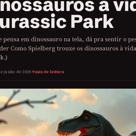
inossauros à vi
urassic Park
 pensa em dinossauro na tela, dá pra sentir o pe
nder Como Spielberg trouxe os dinossauros à vid
k.)
de junho de 2026
·
9 min de leitura