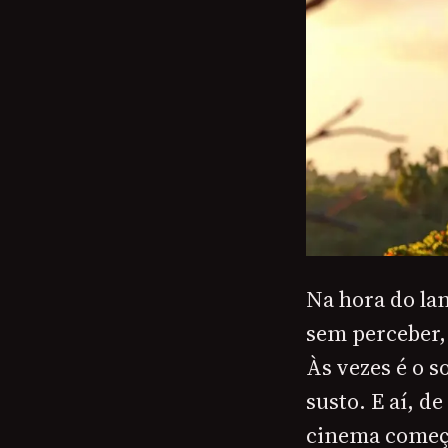
Na hora do lan
sem perceber, 
Às vezes é o s
susto. E aí, d
cinema começa