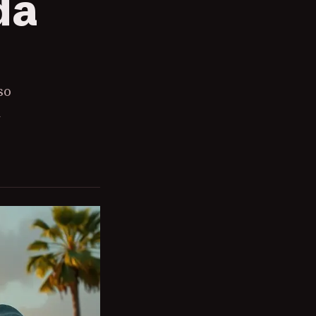
da
so
a