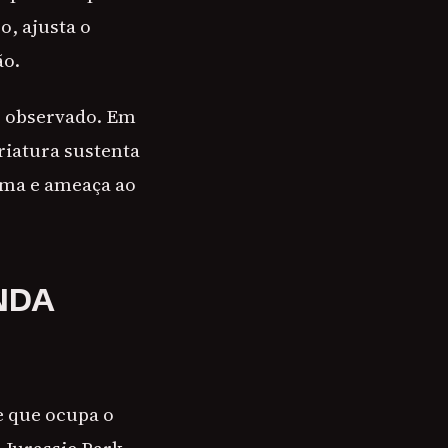
o, ajusta o
ão.
er observado. Em
riatura sustenta
alma e ameaça ao
NDA
e que ocupa o