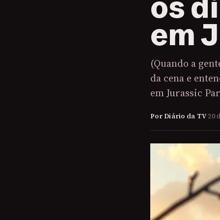
os d
em J
(Quando a gente
da cena e ente
em Jurassic Par
Por Diário da TV
·
20 