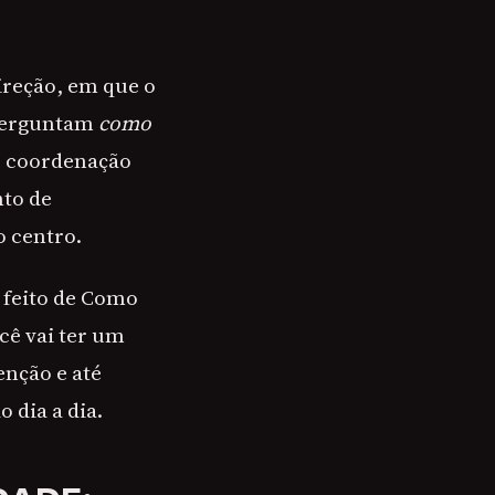
ireção, em que o
 perguntam
como
re coordenação
nto de
 centro.
 feito de Como
cê vai ter um
enção e até
 dia a dia.