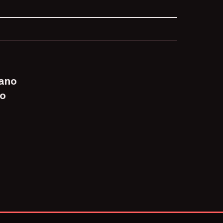
 ano
do