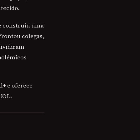
 tecido.
le construiu uma
frontou colegas,
dividiram
 polêmicos
l+ e oferece
 UOL.