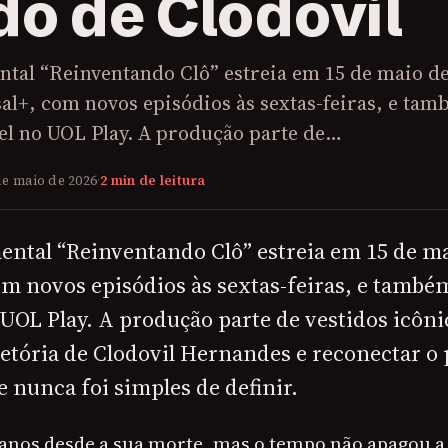
do de Clodovil
ntal “Reinventando Clô” estreia em 15 de maio d
al+, com novos episódios às sextas-feiras, e ta
vel no UOL Play. A produção parte de…
de maio de 2026
·
2 min de leitura
ental “Reinventando Clô” estreia em 15 de ma
om novos episódios às sextas-feiras, e també
UOL Play. A produção parte de vestidos icôni
ajetória de Clodovil Hernandes e reconectar o
 nunca foi simples de definir.
anos desde a sua morte, mas o tempo não apagou a 