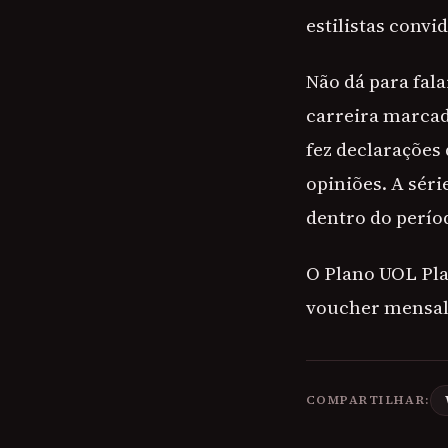
estilistas convi
Não dá para fal
carreira marcad
fez declarações
opiniões. A séri
dentro do perí
O Plano UOL Play
voucher mensal 
COMPARTILHAR: