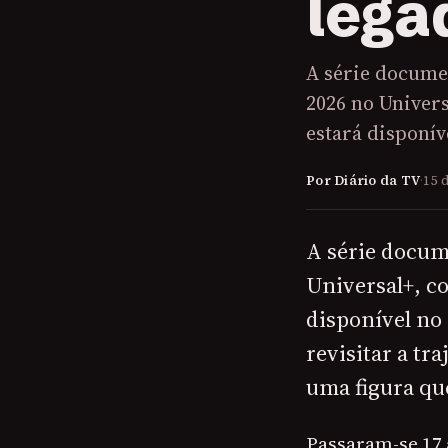
lega
A série docume
2026 no Univers
estará disponí
Por Diário da TV
·
15 
A série docum
Universal+, c
disponível no 
revisitar a tr
uma figura que
Passaram-se 17 