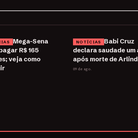
Mega-Sena
Babi Cruz
CIAS
NOTÍCIAS
pagar R$ 165
declara saudade um
es; veja como
após morte de Arlin
ir
09 de ago.
.