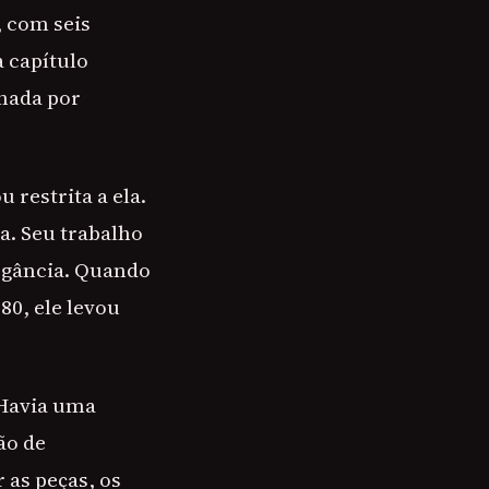
 com seis
a capítulo
inada por
restrita a ela.
a. Seu trabalho
egância. Quando
80, ele levou
 Havia uma
ão de
 as peças, os