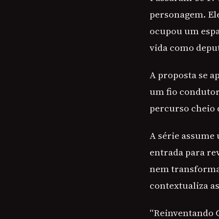
personagem. Ele
ocupou um espaç
vida como deput
A proposta se a
um fio condutor
percurso cheio d
A série assume
entrada para rev
nem transformar
contextualiza as
“Reinventando C