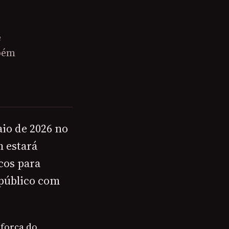
e
mbém
io de 2026 no
m estará
cos para
 público com
força do