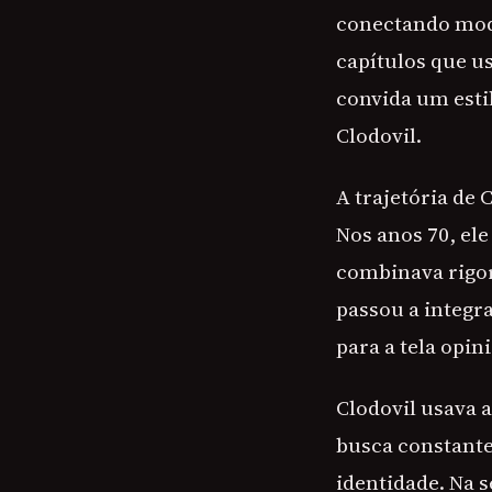
conectando mod
capítulos que us
convida um esti
Clodovil.
A trajetória de
Nos anos 70, el
combinava rigor
passou a integra
para a tela opin
Clodovil usava 
busca constante
identidade. Na s