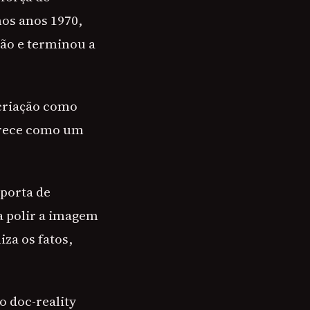
nos anos 1970,
ão e terminou a
 criação como
parece como um
porta de
ta polir a imagem
za os fatos,
o doc-reality