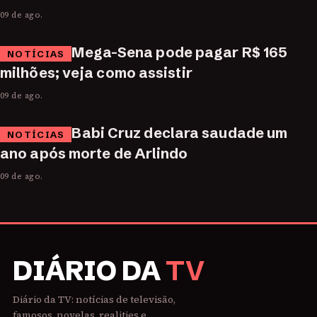
09 de ago.
Mega-Sena pode pagar R$ 165
NOTÍCIAS
milhões; veja como assistir
09 de ago.
Babi Cruz declara saudade um
NOTÍCIAS
ano após morte de Arlindo
09 de ago.
DIÁRIO DA
TV
Diário da TV: notícias de televisão,
famosos, novelas, realities e