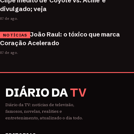
Clipe inédito de 'Coyote vs. Acme' é
divulgado; veja
07 de ago.
João Raul: o tóxico que marca
NOTÍCIAS
Coração Acelerado
07 de ago.
DIÁRIO DA
TV
Diário da TV: notícias de televisão,
famosos, novelas, realities e
entretenimento, atualizado o dia todo.