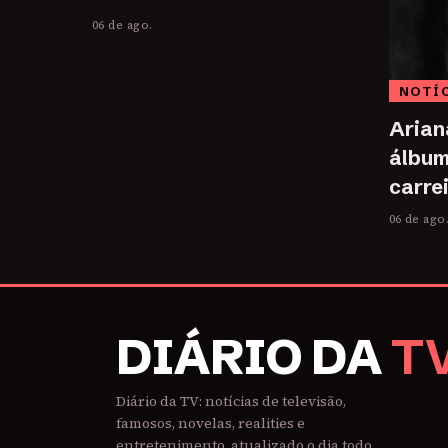
06 de ago.
NOTÍ
Arian
álbum
carrei
06 de ago
DIÁRIO DA
T
Diário da TV: notícias de televisão,
famosos, novelas, realities e
entretenimento, atualizado o dia todo.