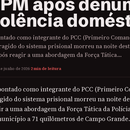
 PM após denú
iolência domés
tado como integrante do PCC (Primeiro Coman
oragido do sistema prisional morreu na noite dest
pós reagir a uma abordagem da Força Tática…
de junho de 2026
·
2 min de leitura
ntado como integrante do PCC (Primeiro 
ragido do sistema prisional morreu na noite 
ir a uma abordagem da Força Tática da Políci
município a 71 quilômetros de Campo Grande