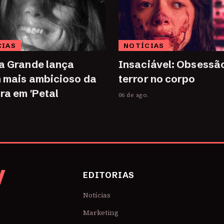
CIAS
NOTÍCIAS
a Grande lança
Insaciável: Obsessã
 mais ambicioso da
terror no corpo
ra em 'Petal
06 de ago.
.
V
EDITORIAS
Notícias
Marketing