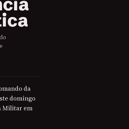
ncia
tica
do
e
Comando da
deste domingo
a Militar em
.