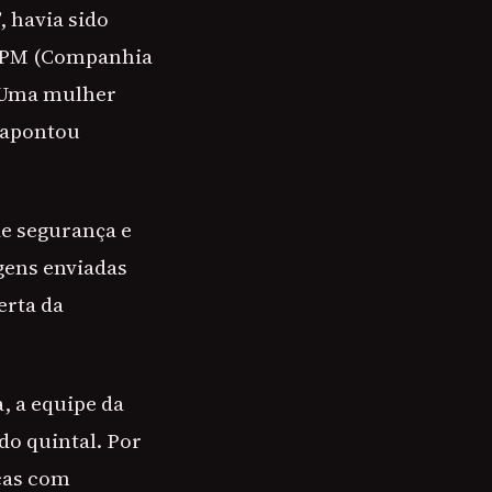
 havia sido
 CIPM (Companhia
. Uma mulher
e apontou
de segurança e
gens enviadas
erta da
, a equipe da
do quintal. Por
scas com