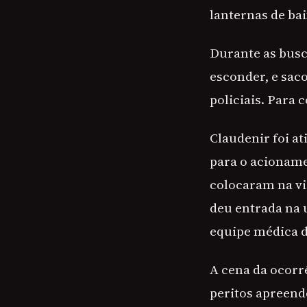
lanternas de bai
Durante as busc
esconder, e sac
policiais. Para 
Claudenir foi at
para o acioname
colocaram na vi
deu entrada na 
equipe médica d
A cena da ocorrê
peritos apreend