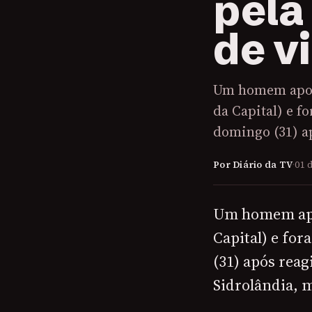
pela
de v
Um homem apon
da Capital) e f
domingo (31) a
Por Diário da TV
·
01 
Um homem apo
Capital) e fo
(31) após reag
Sidrolândia, 