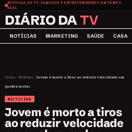
NOTÍCIAS DE TV, FAMOSOS E ENTRETENIMENTO EM TEMPO
REAL
DIÁRIO DA
TV
NOTÍCIAS
MARKETING
SAÚDE
CASA
Início
›
Noticías
›
Jovem é morto a tiros ao reduzir velocidade em
quebra-molas
NOTICÍAS
Jovem é morto a tiros
ao reduzir velocidade