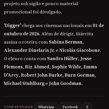
projeto sob sigilo e pouco material
promocional foi divulgado.
'Digger'
chega aos cinemas nacionais em
01 de
outubro de 2026
. Além de dirigir, Iñárritu
assina o roteiro com
Sabina Berman
,
Alexander Dinelaris Jr.
e
Nicolás Giacobone
.
O elenco conta com
Sandra Hüller
,
Jesse
Plemons
,
Riz Ahmed
,
Sophie Wilde
,
Emma
D'Arcy
,
Robert John Burke
,
Burn Gorman
,
Michael Stuhlbarg
e
John Goodman
.
COMPARTILHAR:
WhatsApp
Facebook
X