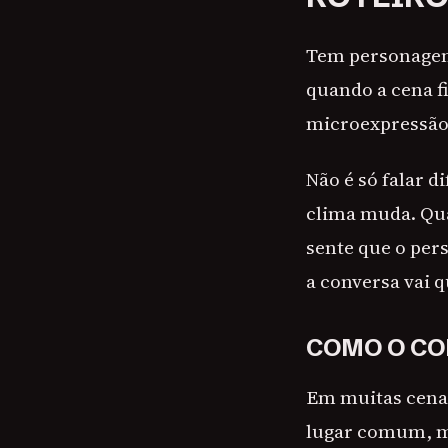
Tem personagem
quando a cena f
microexpressão,
Não é só falar d
clima muda. Qua
sente que o per
a conversa vai q
COMO O CO
Em muitas cenas
lugar comum, ma