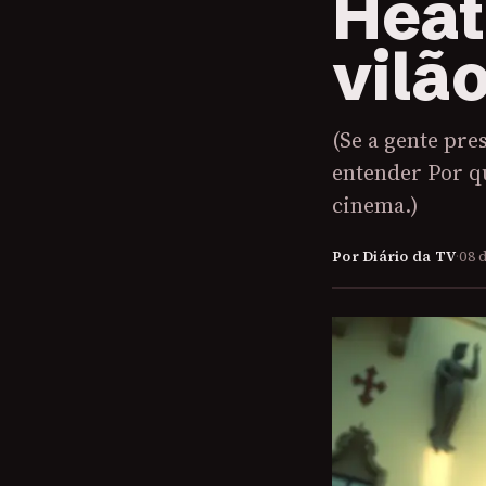
Heat
vilã
(Se a gente pres
entender Por q
cinema.)
Por Diário da TV
·
08 