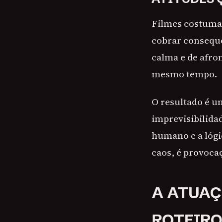
Filmes costumam
cobrar consequê
calma e de afro
mesmo tempo.
O resultado é um
imprevisibilid
humano e a lógic
caos, é provoca
A ATUAÇ
ROTEIRO