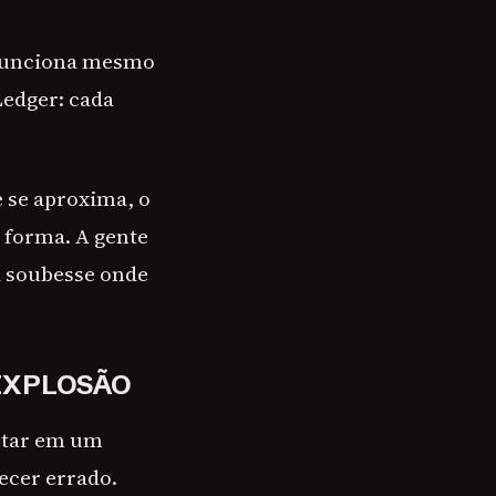
 funciona mesmo
Ledger: cada
.
e se aproxima, o
 forma. A gente
á soubesse onde
EXPLOSÃO
estar em um
ecer errado.