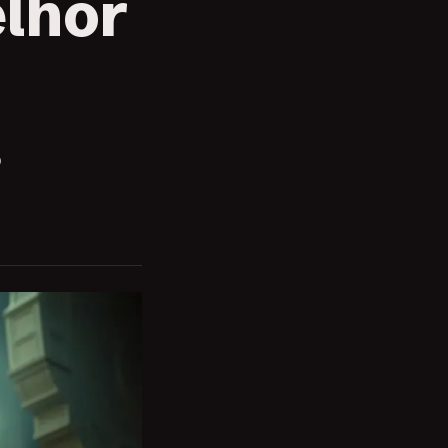
elhor
o