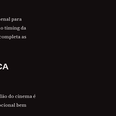
senal para
no timing da
 completa as
CA
ilão do cinema é
mocional bem