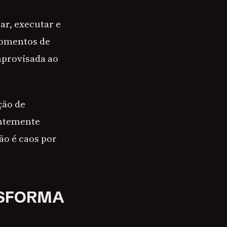
r, executar e
momentos de
mprovisada ao
ção de
entemente
ão é caos por
NSFORMA