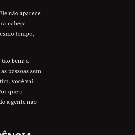
 Ele não aparece
bra-cabeça
 mesmo tempo,
 tão bem: a
 as pessoas sem
fim, você vai
Por que o
do a gente não