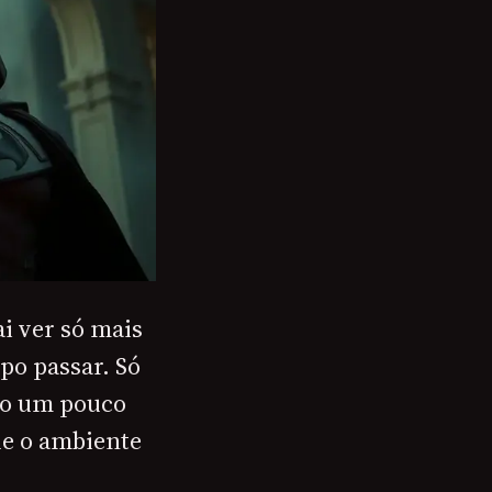
i ver só mais
po passar. Só
po um pouco
ue o ambiente