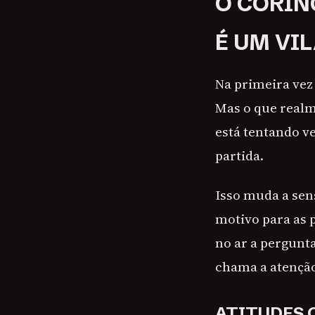
O CORIN
É UM VI
Na primeira vez 
Mas o que realm
está tentando v
partida.
Isso muda a sen
motivo para as 
no ar a pergunta
chama a atenção
ATITUDES 