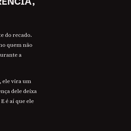
RÊNCIA,
te do recado.
como quem não
durante a
 ele vira um
nça dele deixa
E é aí que ele