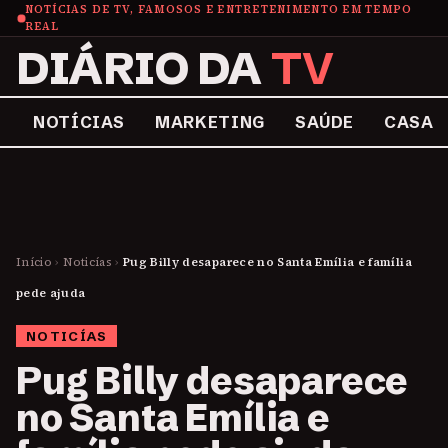
NOTÍCIAS DE TV, FAMOSOS E ENTRETENIMENTO EM TEMPO
REAL
DIÁRIO DA
TV
NOTÍCIAS
MARKETING
SAÚDE
CASA
Início
›
Noticías
›
Pug Billy desaparece no Santa Emília e família
pede ajuda
NOTICÍAS
Pug Billy desaparece
no Santa Emília e