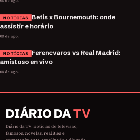
08 de ago.
Betis x Bournemouth: onde
NOTÍCIAS
assistir e horário
08 de ago.
Ferencvaros vs Real Madrid:
NOTÍCIAS
amistoso en vivo
08 de ago.
DIÁRIO DA
TV
Diário da TV: notícias de televisão,
famosos, novelas, realities e