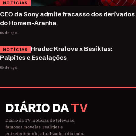
NOTÍCIAS
CEO da Sony admite fracasso dos derivados
do Homem-Aranha
06 de ago.
Hradec Kralove x Besiktas:
NOTÍCIAS
Palpites e Escalações
06 de ago.
DIÁRIO DA
TV
Diário da TV: notícias de televisão,
famosos, novelas, realities e
entretenimento, atualizado o dia todo.