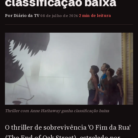
classificação baixa
Por Diário da TV
·
08 de julho de 2026
·
2 min de leitura
Thriller com Anne Hathaway ganha classificação baixa
O thriller de sobrevivência 'O Fim da Rua'
(The End of Oak Street), estrelado por