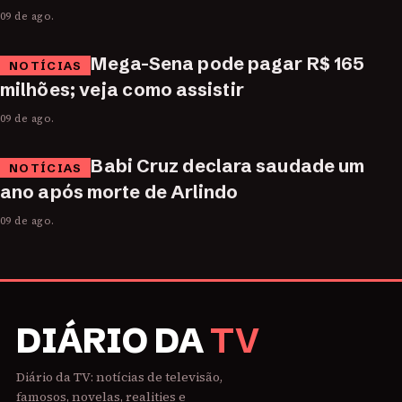
09 de ago.
Mega-Sena pode pagar R$ 165
NOTÍCIAS
milhões; veja como assistir
09 de ago.
Babi Cruz declara saudade um
NOTÍCIAS
ano após morte de Arlindo
09 de ago.
DIÁRIO DA
TV
Diário da TV: notícias de televisão,
famosos, novelas, realities e