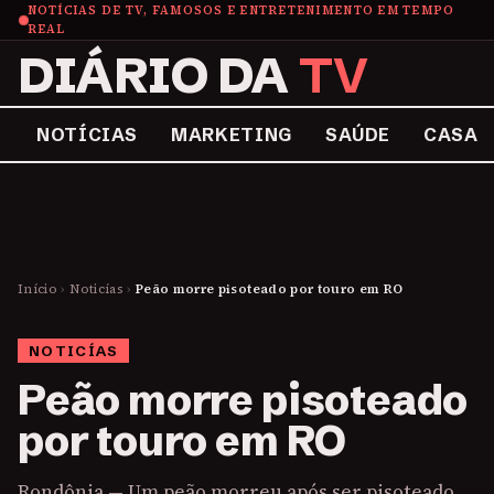
NOTÍCIAS DE TV, FAMOSOS E ENTRETENIMENTO EM TEMPO
REAL
DIÁRIO DA
TV
NOTÍCIAS
MARKETING
SAÚDE
CASA
Início
›
Noticías
›
Peão morre pisoteado por touro em RO
NOTICÍAS
Peão morre pisoteado
por touro em RO
Rondônia — Um peão morreu após ser pisoteado