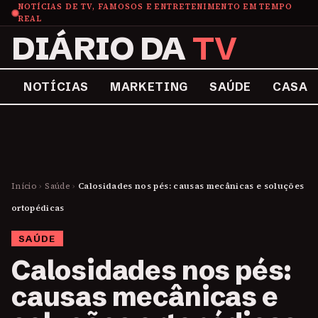
NOTÍCIAS DE TV, FAMOSOS E ENTRETENIMENTO EM TEMPO
REAL
DIÁRIO DA
TV
NOTÍCIAS
MARKETING
SAÚDE
CASA
Início
›
Saúde
›
Calosidades nos pés: causas mecânicas e soluções
ortopédicas
SAÚDE
Calosidades nos pés:
causas mecânicas e