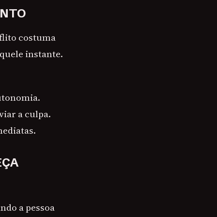
ENTO
flito costuma
quele instante.
autonomia.
viar a culpa.
mediatas.
EÇA
ando a pessoa