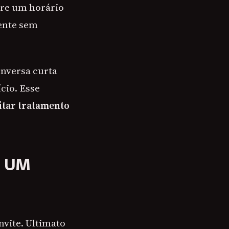
ure um horário
ente sem
onversa curta
cio. Esse
tar tratamento
O UM
nvite. Ultimato