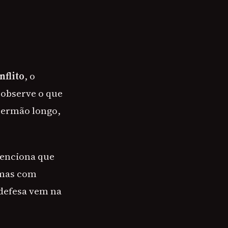
nflito
, o
 observe o que
sermão longo,
menciona que
emas com
 defesa vem na