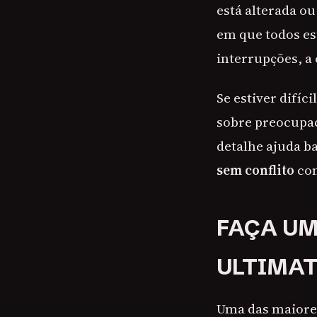
está alterada o
em que todos e
interrupções, a
Se estiver difí
sobre preocupaç
detalhe ajuda b
sem conflito
com
FAÇA UM
ULTIMA
Uma das maiores