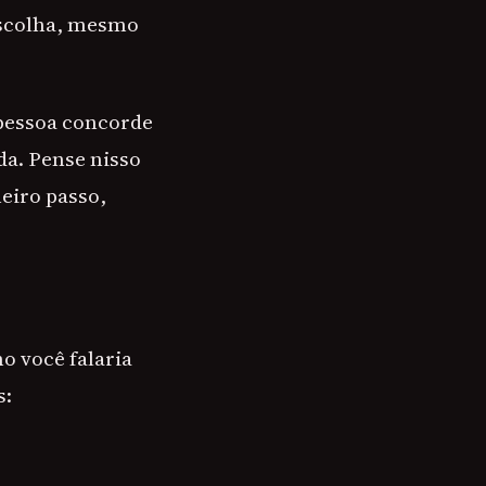
 escolha, mesmo
 pessoa concorde
da. Pense nisso
eiro passo,
o você falaria
s: