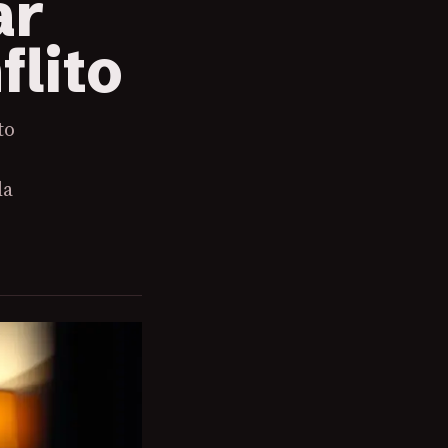
ar
lito
to
da