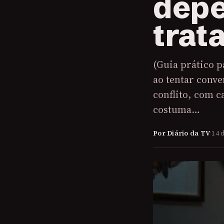
depe
trat
(Guia prático p
ao tentar conv
conflito, com c
costuma…
Por Diário da TV
·
14 