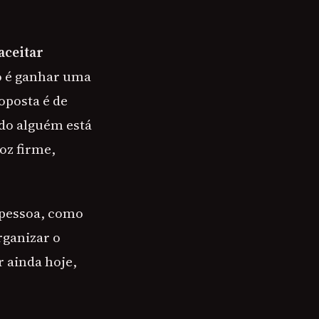
aceitar
ão é ganhar uma
oposta é de
do alguém está
oz firme,
 pessoa, como
rganizar o
r ainda hoje,