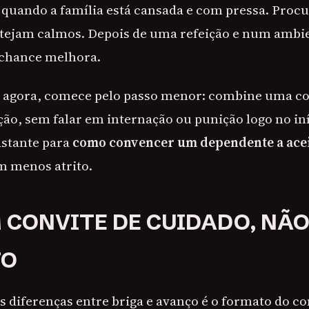
u quando a família está cansada e com pressa. Proc
stejam calmos. Depois de uma refeição e num ambi
 chance melhora.
cil agora, comece pelo passo menor: combine uma c
ão, sem falar em internação ou punição logo no iní
astante para
como convencer um dependente a acei
 menos atrito.
 CONVITE DE CUIDADO, NÃ
TO
 diferenças entre briga e avanço é o formato do co