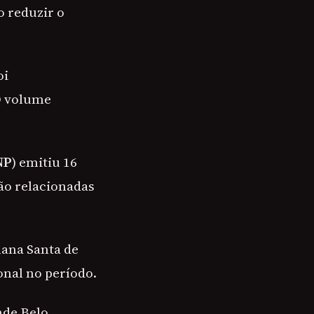
o reduzir o
oi
O volume
NP
) emitiu 16
ão relacionadas
mana Santa de
onal no período.
nde Belo