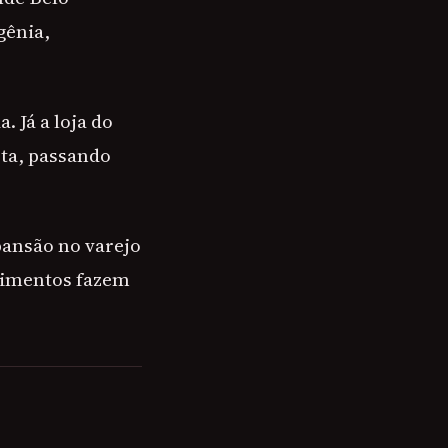
gênia,
 Já a loja do
sta, passando
pansão no varejo
stimentos fazem