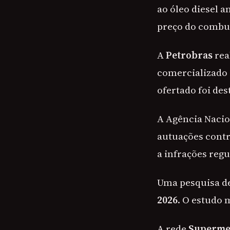
ao óleo diesel 
preço do combus
A
Petrobras
rea
comercializado 
ofertado foi des
A Agência Nacio
autuações contr
a infrações regu
Uma pesquisa de
2026
. O estudo 
A rede
Superme