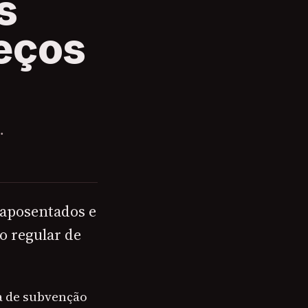
s
reços
…
 aposentados e
o regular de
a de subvenção