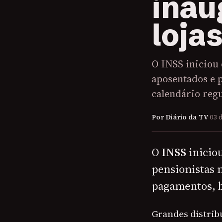
inau
loja
O INSS iniciou 
aposentados e p
calendário reg
Por Diário da TV
·
03 
O
INSS
inicio
pensionistas n
pagamentos, b
Grandes distrib