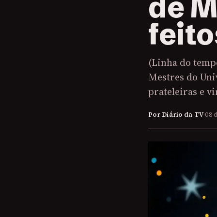
de M
feit
(Linha do temp
Mestres do Univ
prateleiras e v
Por Diário da TV
·
08 