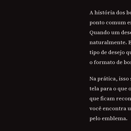
A história dos 
ponto comum em 
Quando um dese
naturalmente. E
tipo de desejo q
o formato de bo
Na prática, isso
tela para o que
que ficam recon
você encontra u
pelo emblema.