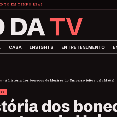
MENTO EM TEMPO REAL
O DA
TV
E
CASA
INSIGHTS
ENTRETENIMENTO
E
to
›
A história dos bonecos de Mestres do Universo feitos pela Mattel
TO
stória dos bone