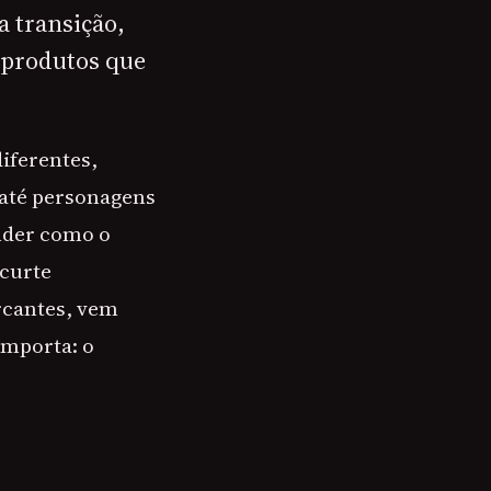
a transição,
 produtos que
diferentes,
 até personagens
ender como o
 curte
rcantes, vem
importa: o
S