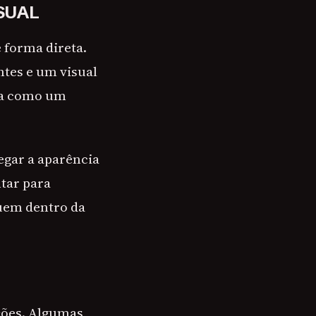
SUAL
 forma direta.
tes e um visual
ona como um
regar a aparência
tar para
uem dentro da
ções. Algumas