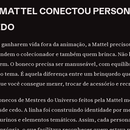
 MATTEL CONECTOU PERSON
EDO
 ganharem vida fora da animação, a Mattel precis
endem o colecionador e também quem brinca. Não 
m. O boneco precisa ser manuseável, com equilíbr
tema. É aquela diferença entre um brinquedo que 
que você consegue mexer, trocar de acessório e recr
bonecos de Mestres do Universo feitos pela Mattel m
de cedo. A linha foi construindo identidade por m
igurinos e elementos temáticos. Assim, cada perso
própria, o que facilitava reconhecer quem estava 