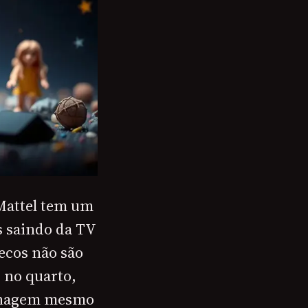
 Mattel tem um
s saindo da TV
ecos não são
 no quarto,
sonagem mesmo