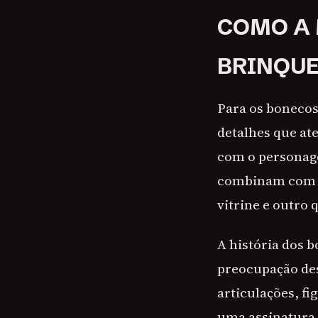
COMO A
BRINQU
Para os bonecos
detalhes que at
com o personage
combinam com o 
vitrine e outro 
A história dos 
preocupação des
articulações, f
uma assinatura 