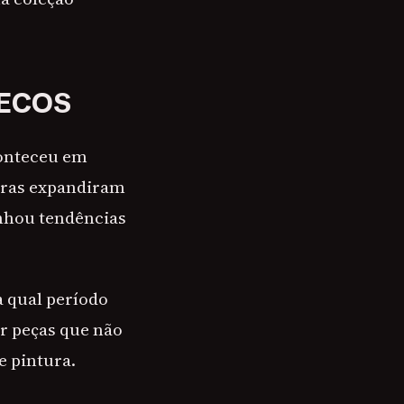
NECOS
conteceu em
tras expandiram
nhou tendências
a qual período
r peças que não
 pintura.