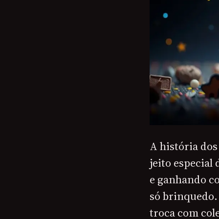
A história do
jeito especia
e ganhando co
só brinquedo.
troca com col