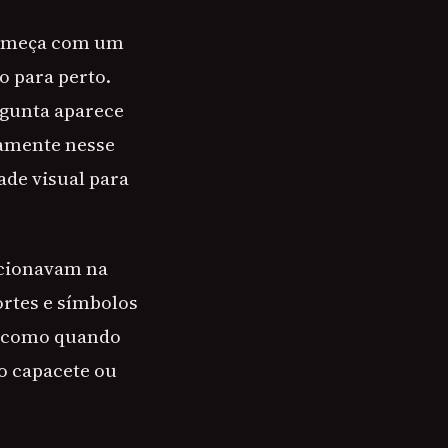
 começa com um
o para perto.
rgunta aparece
tamente nesse
dade visual para
uncionavam na
ortes e símbolos
 é como quando
o capacete ou