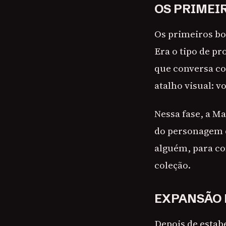
OS PRIMEI
Os primeiros bo
Era o tipo de p
que conversa co
atalho visual: v
Nessa fase, a Ma
do personagem c
alguém, para c
coleção.
EXPANSÃO 
Depois de estab