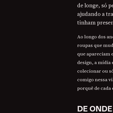
de longe, só p
ajudando a tr
tinham presen
Ao longo dos ano
roupas que muda
que apareciam e
design, a mídia 
colecionar ou s
comigo nessa vi
porquê de cada e
DE ONDE