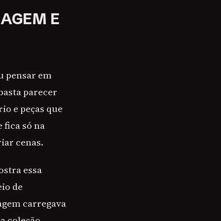
AGEM E
ou pensar em
basta parecer
io e peças que
fica só na
iar cenas.
ostra essa
eio de
nagem carregava
na coleção