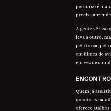
percurso é maior
precisa aprende
A gente vê isso
leva a outro, m
pela força, pela
em filmes de av
em vez de simpl
ENCONTROS
Quem já assisti
quanto as batal
oferece atalhos