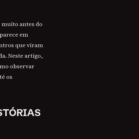
 muito antes do
 aparece em
ontros que viram
da. Neste artigo,
omo observar
té os
ISTÓRIAS