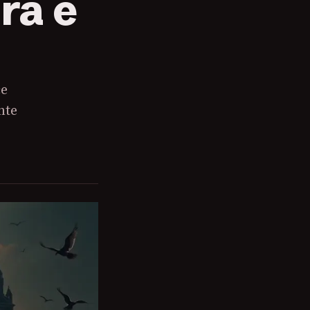
ra e
ce
nte