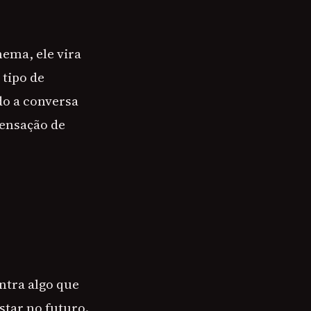
nema, ele vira
tipo de
o a conversa
sensação de
tra algo que
star no futuro.