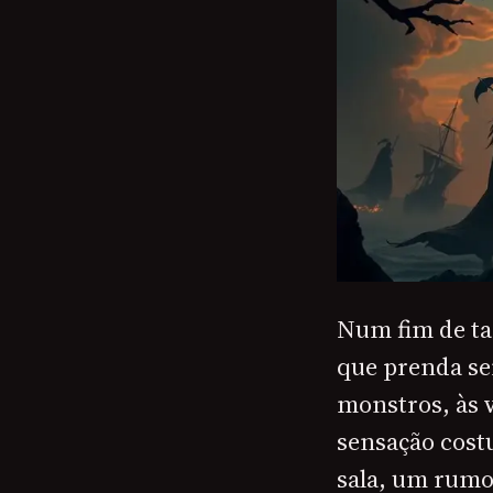
Num fim de tar
que prenda sem
monstros, às 
sensação cost
sala, um rumo