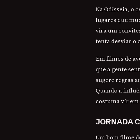
Na Odisseia, o c
lugares que mud
vira um convit
tenta desviar o
Em filmes de av
que a gente sent
sugere regras an
Quando a influên
costuma vir em 
JORNADA C
Um bom filme de