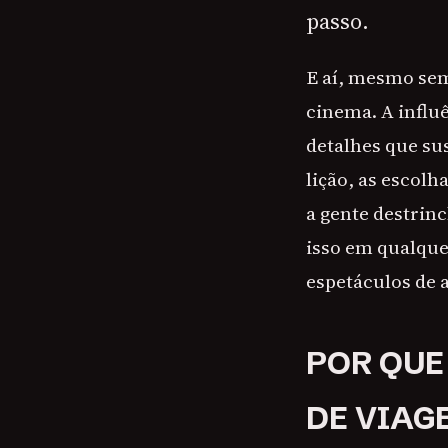
passo.
E aí, mesmo sem
cinema. A influ
detalhes que su
lição, as escolha
a gente destrin
isso em qualquer
espetáculos de 
POR QUE
DE VIAG