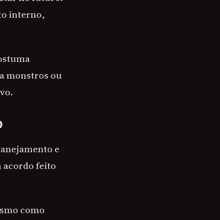
to interno,
costuma
ra monstros ou
ivo.
O
planejamento e
 acordo feito
roísmo como