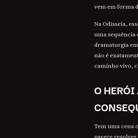
vem em forma d
Na Odisseia, ess
uma sequência d
dramaturgia em
não é exatament
caminho vivo, ch
O HERÓI
CONSEQ
Tem uma cena c
parece resolver 