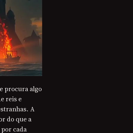
 e procura algo
e reis e
estranhas. A
r do que a
 por cada