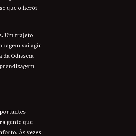
sse que o herói
s. Um trajeto
onagem vai agir
a da Odisseia
 aprendizagem
mportantes
ra gente que
nforto. Às vezes