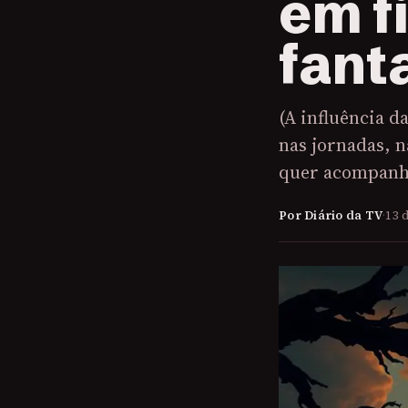
em f
fant
(A influência d
nas jornadas, n
quer acompanh
Por Diário da TV
·
13 