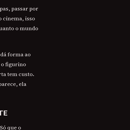
pas, passar por
o cinema, isso
quanto o mundo
 dá forma ao
 o figurino
rta tem custo.
parece, ela
TE
Só que o