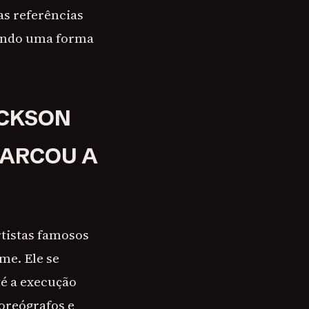
as referências
uindo uma forma
ACKSON
ARCOU A
tistas famosos
ome. Ele se
té a execução
oreógrafos e