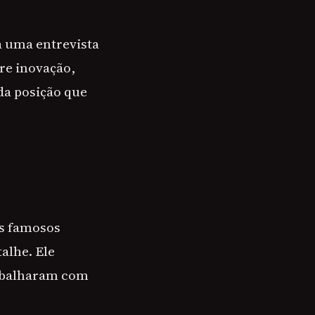
a uma entrevista
re inovação,
da posição que
as famosos
alhe. Ele
rabalharam com