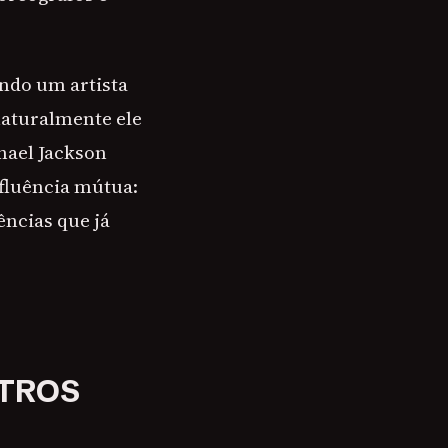
ando um artista
naturalmente ele
hael Jackson
fluência mútua:
ências que já
TROS