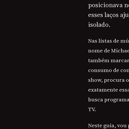
posicionava n
esses laços aj
isolado.
Nas listas de m
nome de Michael
também marcara
consumo de cont
show, procura o 
exatamente essa
busca programaç
TV.
Neste guia, vou