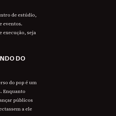
ntro de estúdio,
e eventos.
e execução, seja
UNDO DO
erso do pop é um
s. Enquanto
ançar públicos
nectassem a ele