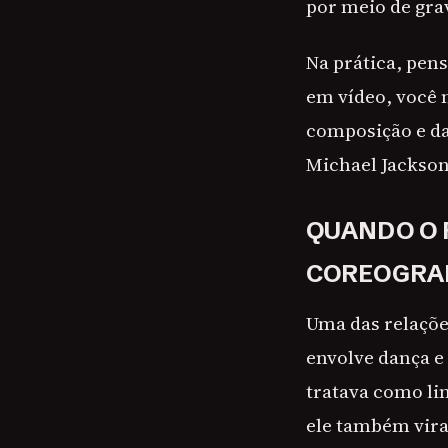
por meio de gra
Na prática, pen
em vídeo, você 
composição e da
Michael Jackso
QUANDO O 
COREOGRAF
Uma das relaçõe
envolve dança e
tratava como li
ele também vira