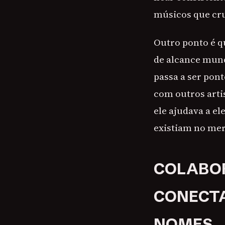
músicos que cr
Outro ponto é q
de alcance mund
passa a ser pon
com outros arti
ele ajudava a e
existiam no me
COLABO
CONECT
NOMES