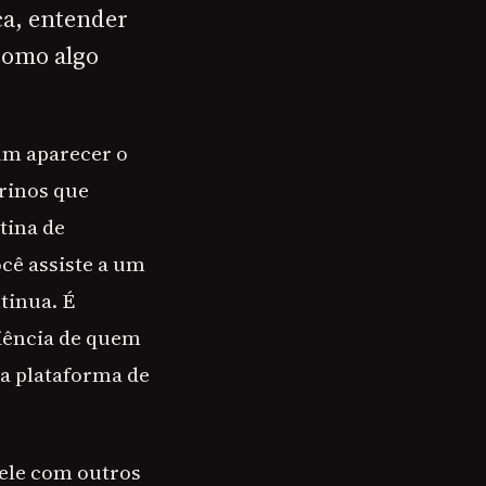
ca, entender
 como algo
um aparecer o
rinos que
tina de
cê assiste a um
tinua. É
riência de quem
ma plataforma de
dele com outros