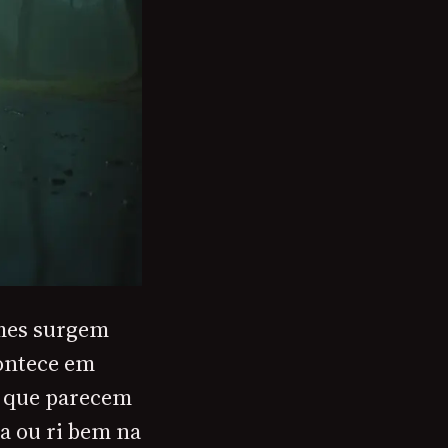
lmes surgem
contece em
s que parecem
la ou ri bem na