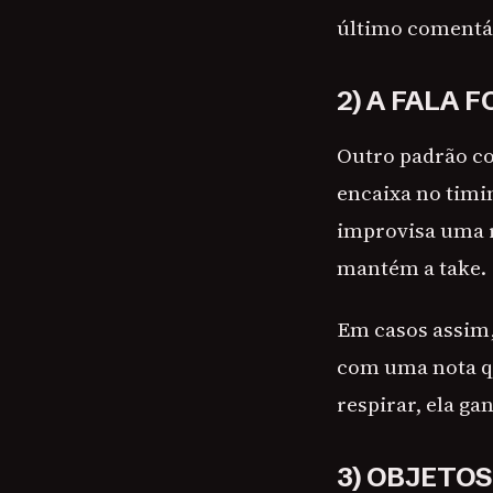
último comentári
2) A FALA 
Outro padrão co
encaixa no timin
improvisa uma r
mantém a take.
Em casos assim,
com uma nota qu
respirar, ela ga
3) OBJETO