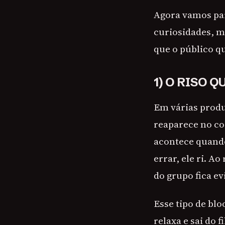
Agora vamos par
curiosidades, m
que o público qu
1) O RISO 
Em várias produ
reaparece no co
acontece quando 
errar, ele ri. A
do grupo fica ev
Esse tipo de bl
relaxa e sai do