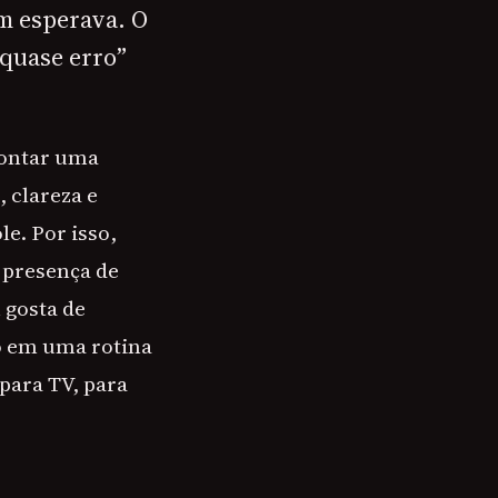
m esperava. O
“quase erro”
montar uma
 clareza e
e. Por isso,
 presença de
 gosta de
ão em uma rotina
para TV, para