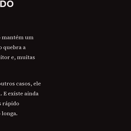
 DO
 só mantém um
o quebra a
itor e, muitas
utros casos, ele
 E existe ainda
s rápido
 longa.