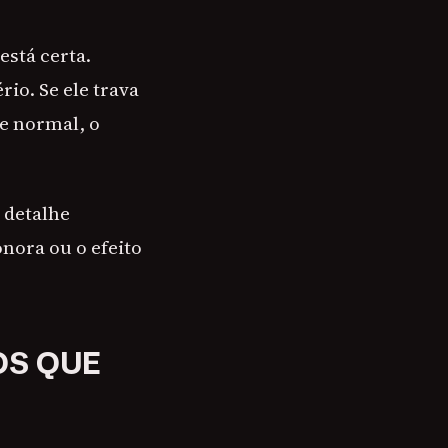
stá certa.
o. Se ele trava
se normal, o
 detalhe
nora ou o efeito
OS QUE