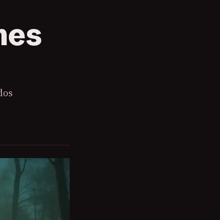
mes
dos