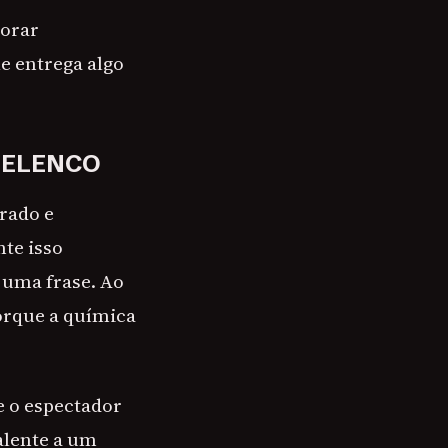
corar
e entrega algo
O ELENCO
trado e
te isso
a uma frase. Ao
porque a química
e o espectador
alente a um