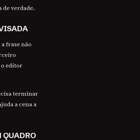
a de verdade.
OVISADA
 a frase não
rceiro
 o editor
ecisa terminar
juda a cena a
M QUADRO