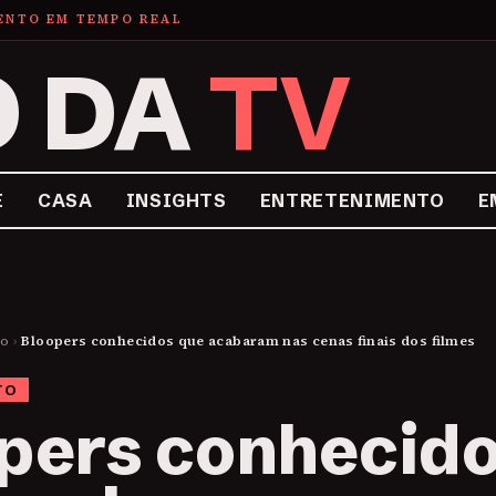
MENTO EM TEMPO REAL
O DA
TV
E
CASA
INSIGHTS
ENTRETENIMENTO
E
to
›
Bloopers conhecidos que acabaram nas cenas finais dos filmes
TO
pers conhecid