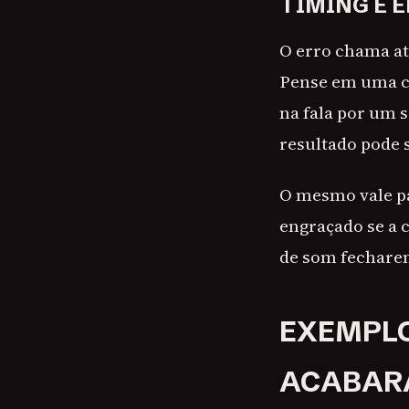
TIMING E 
O erro chama at
Pense em uma ce
na fala por um 
resultado pode 
O mesmo vale pa
engraçado se a 
de som fecharem
EXEMPLO
ACABARA