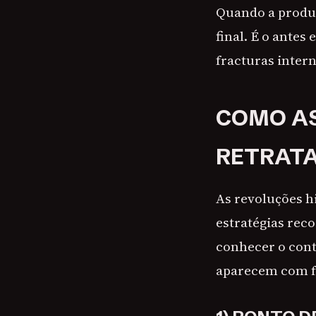
Quando a produç
final. É o antes
fracturas intern
COMO AS
RETRATA
As revoluções h
estratégias rec
conhecer o conte
aparecem com f