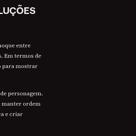
OLUÇÕES
choque entre
s. Em termos de
o para mostrar
s de personagem.
do manter ordem
a e criar