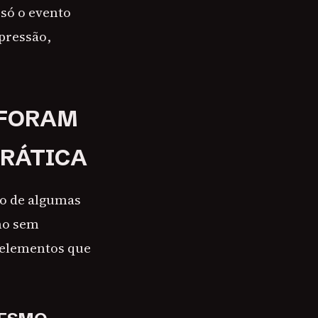
 só o evento
epressão,
 FORAM
PRÁTICA
io de algumas
smo sem
s elementos que