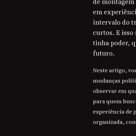
de montagem e
em experiênci
intervalo do t
curtos. E iss
tinha poder, 
futuro.
Neste artigo, v
mudanças políti
observar em qua
para quem busc
experiência de p
organizada, co