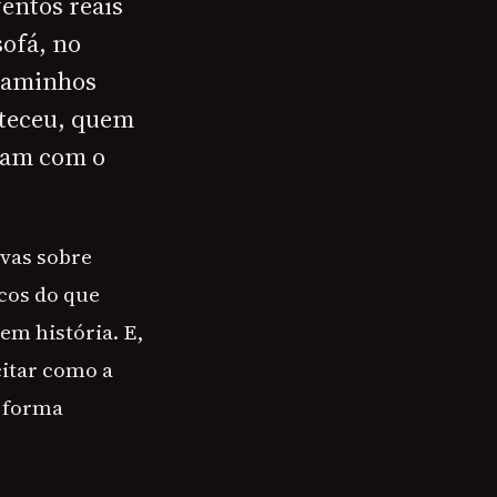
entos reais
sofá, no
 caminhos
nteceu, quem
eram com o
ivas sobre
cos do que
em história. E,
itar como a
e forma