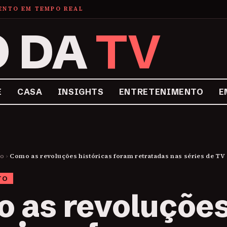
MENTO EM TEMPO REAL
O DA
TV
E
CASA
INSIGHTS
ENTRETENIMENTO
E
to
›
Como as revoluções históricas foram retratadas nas séries de TV
TO
 as revoluçõe