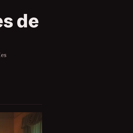
es de
ies