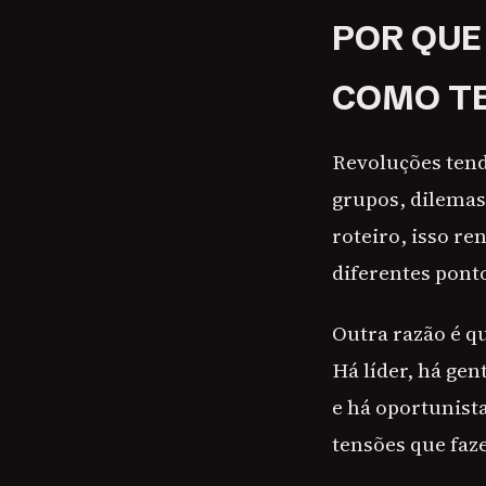
POR QUE
COMO T
Revoluções tend
grupos, dilemas
roteiro, isso r
diferentes ponto
Outra razão é q
Há líder, há ge
e há oportunista
tensões que faz