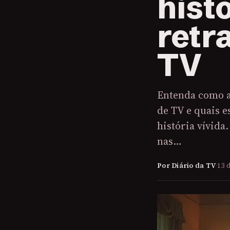
hist
retr
TV
Entenda como as
de TV e quais e
história vívida
nas…
Por Diário da TV
·
13 