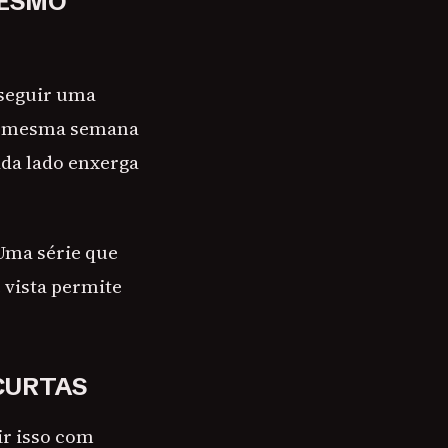
MESMO
 seguir uma
 a mesma semana
ada lado enxerga
 Uma série que
e vista permite
 CURTAS
ir isso com