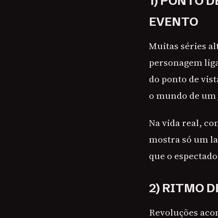
1) PONTO 
EVENTO
Muitas séries a
personagem lig
do ponto de vist
o mundo de um j
Na vida real, c
mostra só um lad
que o espectado
2) RITMO 
Revoluções acon