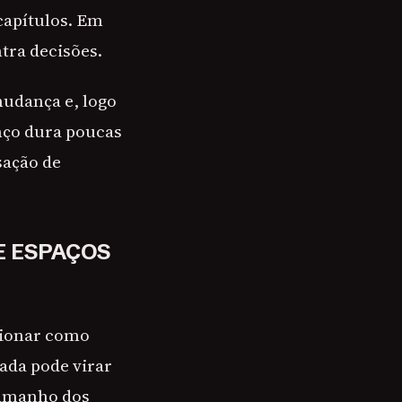
capítulos. Em
tra decisões.
udança e, logo
anço dura poucas
sação de
E ESPAÇOS
cionar como
ada pode virar
tamanho dos