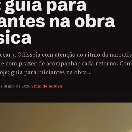
: guia para
iantes na obra
sica
eçar a Odisseia com atenção ao ritmo da narrativ
 e com prazer de acompanhar cada retorno. Co
hoje: guia para iniciantes na obra…
de junho de 2026
·
8 min de leitura