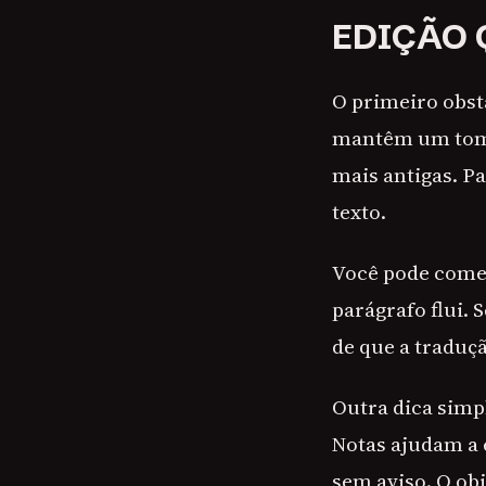
EDIÇÃO 
O primeiro obst
mantêm um tom 
mais antigas. P
texto.
Você pode começa
parágrafo flui. 
de que a traduçã
Outra dica simp
Notas ajudam a 
sem aviso. O obj