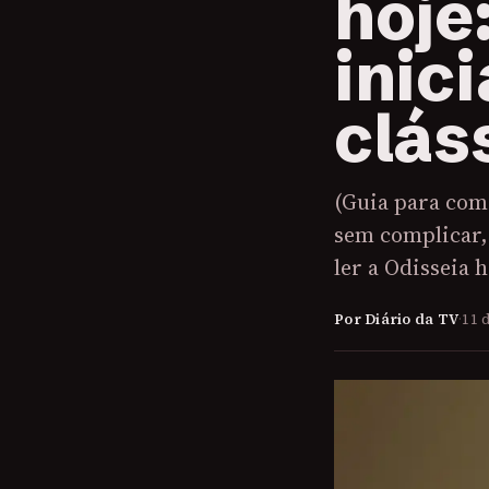
hoje
inic
clás
(Guia para com
sem complicar,
ler a Odisseia 
Por Diário da TV
·
11 