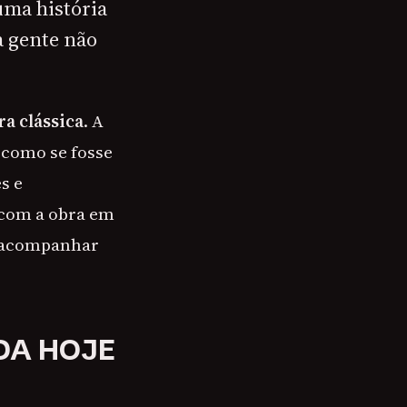
uma história
a gente não
ra clássica
. A
, como se fosse
s e
 com a obra em
de acompanhar
DA HOJE