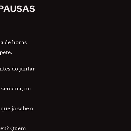
 PAUSAS
sa de horas
pete.
ntes do jantar
r semana, ou
que já sabe o
eceu? Quem