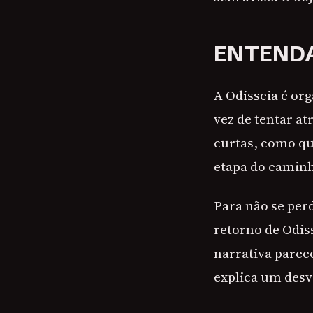
ENTENDA
A Odisseia é or
vez de tentar at
curtas, como qu
etapa do camin
Para não se per
retorno de Odis
narrativa parec
explica um desvi