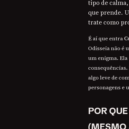
tipo de calma
que prende. Um
trate como pro
É aí que entra
C
Odisseia não é u
um enigma. Ela é
consequências. 
algo leve de co
personagens e u
POR QUE
(MESMO 