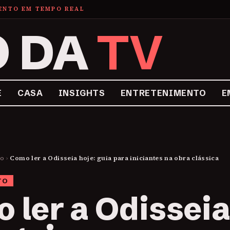
MENTO EM TEMPO REAL
O DA
TV
E
CASA
INSIGHTS
ENTRETENIMENTO
E
to
›
Como ler a Odisseia hoje: guia para iniciantes na obra clássica
TO
 ler a Odissei