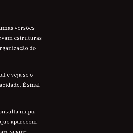
gumas versões
rvam estruturas
organização do
l e veja se o
acidade. É sinal
consulta mapa.
s que aparecem
ara seguir.