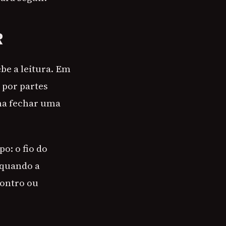
R
be a leitura. Em
 por partes
ma fechar uma
o: o fio do
 quando a
contro ou