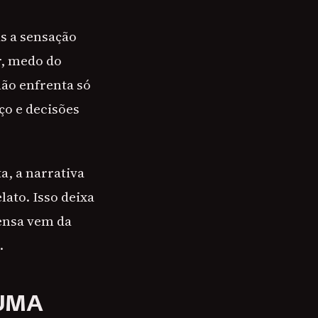
s a sensação
r, medo do
ão enfrenta só
ço e decisões
, a narrativa
ato. Isso deixa
ensa vem da
.
 UMA