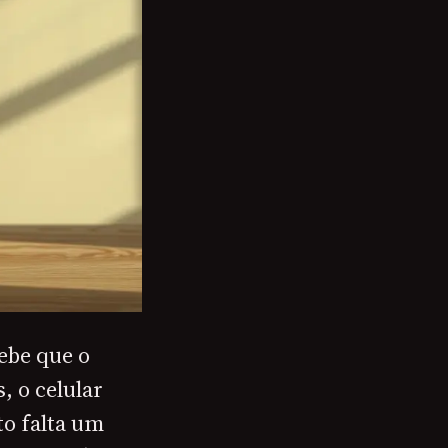
ebe que o
, o celular
to falta um