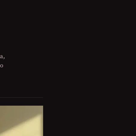
a,
mo