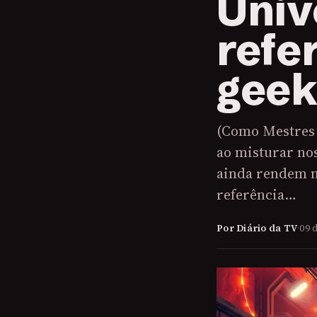
Univ
refe
geek
(Como Mestres 
ao misturar no
ainda rendem n
referência…
Por Diário da TV
·
09 