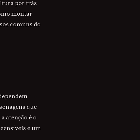
ltura por trás
como montar
ursos comuns do
e dependem
rsonagens que
 a atenção é o
reensíveis e um