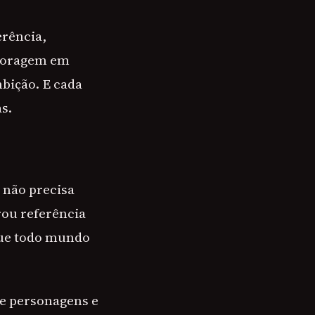
erência,
 coragem em
bição. E cada
s.
ê não precisa
rou referência
que todo mundo
e personagens e