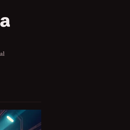
ra
al