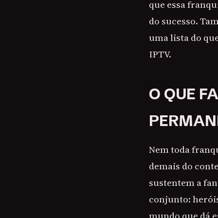
que essa franqui
do sucesso. Ta
uma lista do qu
IPTV.
O QUE F
PERMAN
Nem toda franq
demais do conte
sustentem a fant
conjunto: herói
mundo que dá e