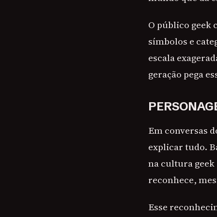
O público geek 
símbolos e cat
escala exagerad
geração pega es
PERSONAGE
Em conversas do 
explicar tudo. 
na cultura gee
reconhece, mes
Esse reconheci