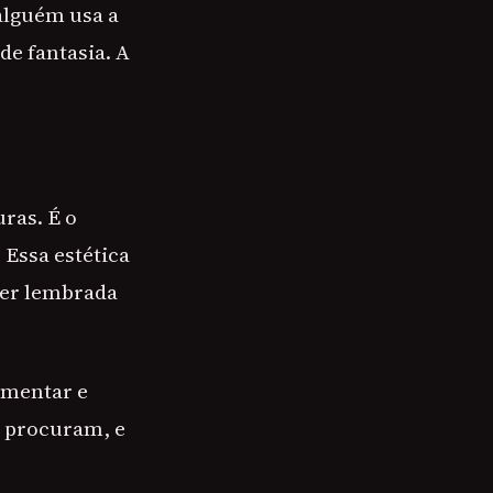
alguém usa a
de fantasia. A
uras. É o
 Essa estética
ser lembrada
omentar e
s procuram, e