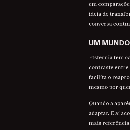
em comparações
ideia de transf
conversa conti
UM MUNDO
Etsternia tem ca
contraste entre 
facilita o reap
mesmo por que
Quando a aparên
adaptar. E aí a
mais referência