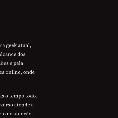
ra geek atual,
alcance dos
ões e pela
es online, onde
as o tempo todo.
iverso atende a
clo de atenção.