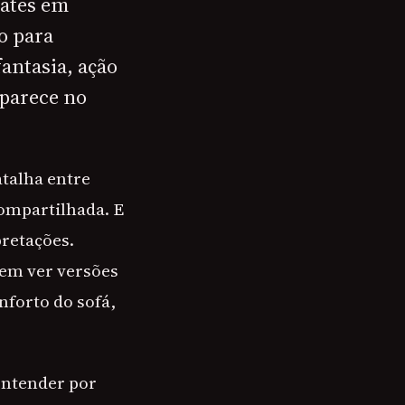
bates em
o para
antasia, ação
aparece no
talha entre
ompartilhada. E
retações.
em ver versões
forto do sofá,
entender por