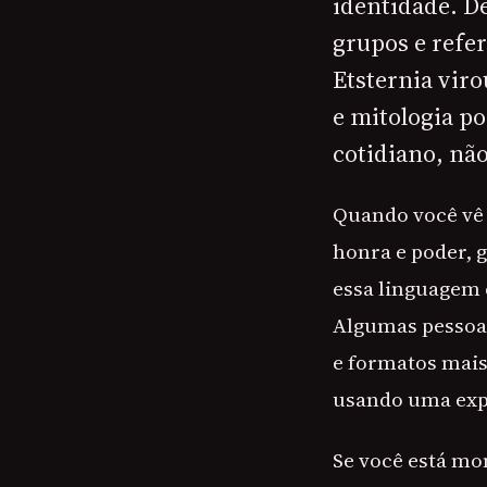
identidade. D
grupos e refe
Etsternia vir
e mitologia po
cotidiano, nã
Quando você vê 
honra e poder, 
essa linguagem 
Algumas pessoas
e formatos mais
usando uma expe
Se você está mo