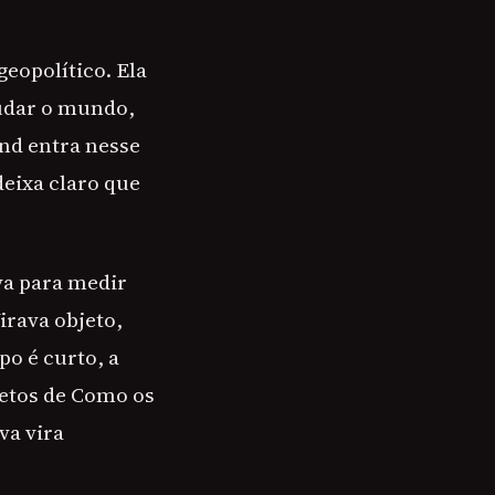
eopolítico. Ela
mudar o mundo,
nd entra nesse
eixa claro que
va para medir
rava objeto,
po é curto, a
retos de Como os
va vira