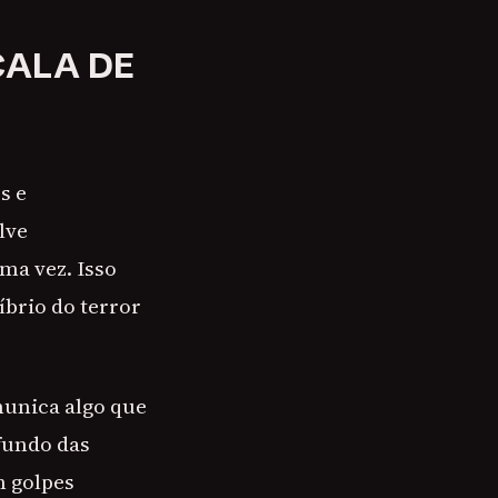
CALA DE
s e
lve
ma vez. Isso
brio do terror
munica algo que
 fundo das
m golpes