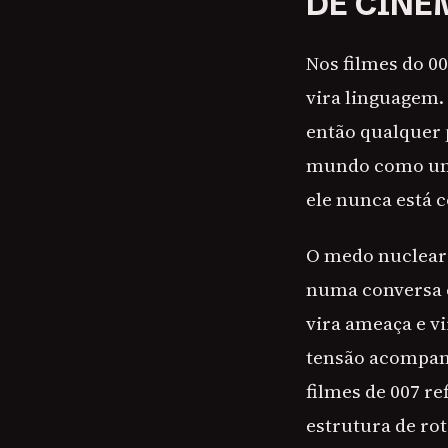
DE CINE
Nos filmes do 0
vira linguagem.
então qualquer 
mundo como um t
ele nunca está 
O medo nuclear 
numa conversa 
vira ameaça e v
tensão acompanh
filmes de 007 re
estrutura de rot