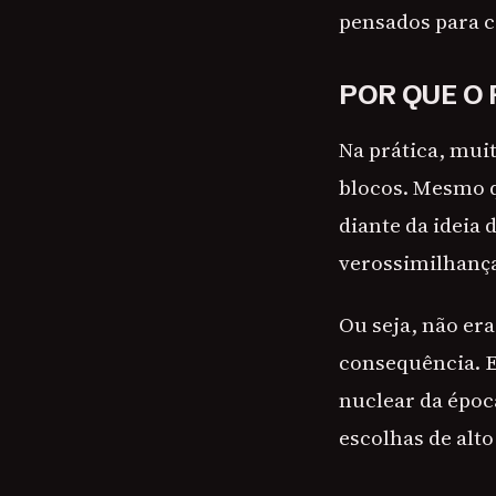
pensados para c
POR QUE O 
Na prática, muit
blocos. Mesmo q
diante da ideia 
verossimilhanç
Ou seja, não er
consequência. E
nuclear da époc
escolhas de alt