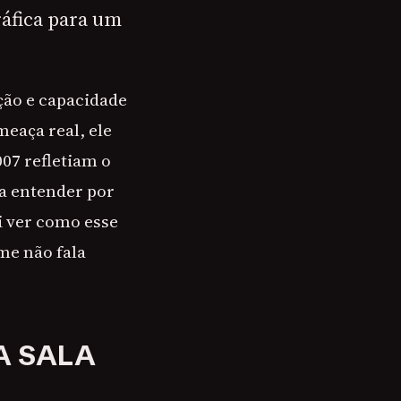
áfica para um
ção e capacidade
eaça real, ele
007 refletiam o
ra entender por
i ver como esse
me não fala
A SALA