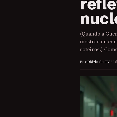
refl
nucl
(Quando a Guer
mostraram como
roteiros.) Como
Por Diário da TV
·
22 