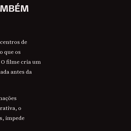
TAMBÉM
 centros de
o que os
 O filme cria um
rada antes da
rmações
ativa, o
as, impede