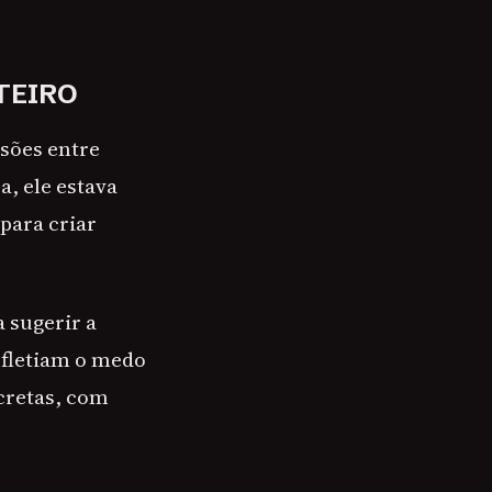
TEIRO
nsões entre
, ele estava
 para criar
 sugerir a
efletiam o medo
cretas, com