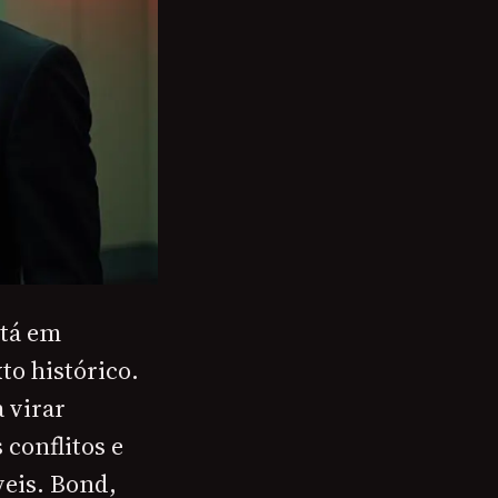
stá em
to histórico.
 virar
conflitos e
veis. Bond,