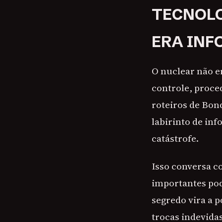
TECNOLO
ERA IN
O nuclear não e
controle, proce
roteiros de Bond
labirinto de in
catástrofe.
Isso conversa c
importantes po
segredo vira a p
trocas indevidas