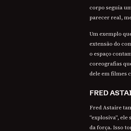
corpo seguia um
parecer real, 
Um exemplo que 
extensão do com
o espaço contam 
coreografias q
dele em filmes c
FRED ASTA
Fred Astaire ta
“explosiva”, ele
da força. Isso t