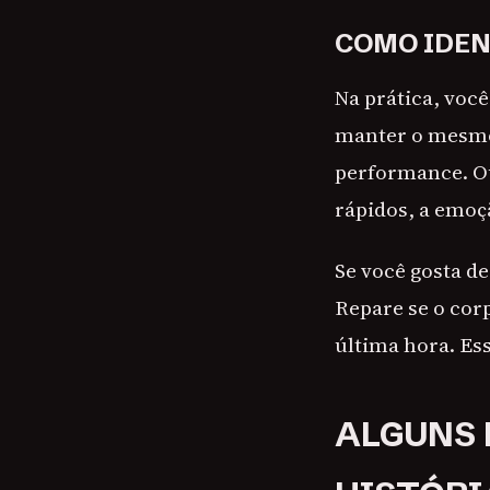
COMO IDEN
Na prática, voc
manter o mesmo 
performance. Ou
rápidos, a emoçã
Se você gosta de
Repare se o cor
última hora. Es
ALGUNS 