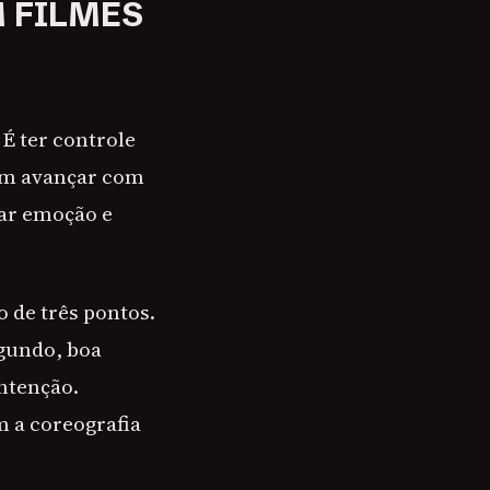
M FILMES
É ter controle
sam avançar com
nar emoção e
de três pontos.
gundo, boa
ntenção.
m a coreografia