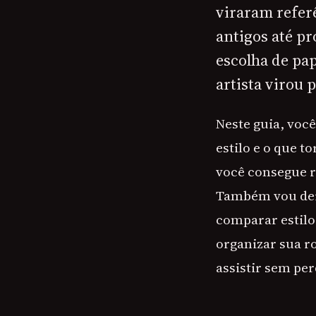
viraram refer
antigos até pr
escolha de pa
artista virou 
Neste guia, voc
estilo e o que t
você consegue 
Também vou deix
comparar estilos
organizar sua r
assistir sem pe