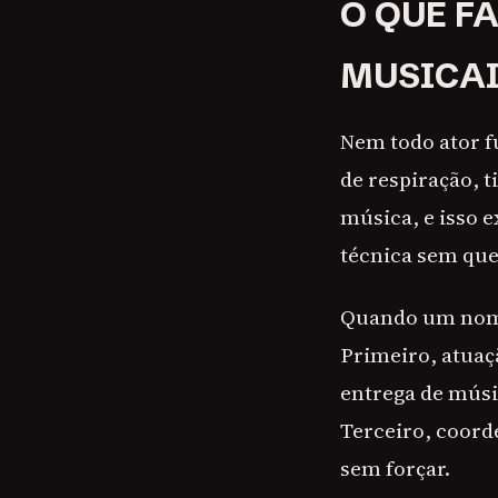
O QUE F
MUSICA
Nem todo ator f
de respiração, 
música, e isso 
técnica sem que
Quando um nome
Primeiro, atuaç
entrega de músi
Terceiro, coord
sem forçar.