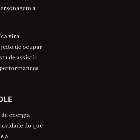
 personagem a
ca vira
jeito de ocupar
ta de assistir
 performances
OLE
 de energia
suavidade do que
e a