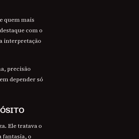
de quem mais
 destaque com o
la interpretação
ma, precisão
 sem depender só
PÓSITO
a. Ele tratava o
fantasia, o