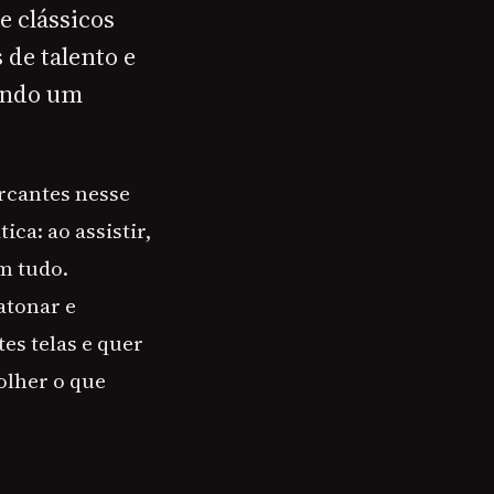
e clássicos
 de talento e
uando um
rcantes nesse
ica: ao assistir,
m tudo.
atonar e
tes telas e quer
olher o que