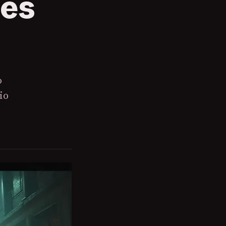
mes
o
io