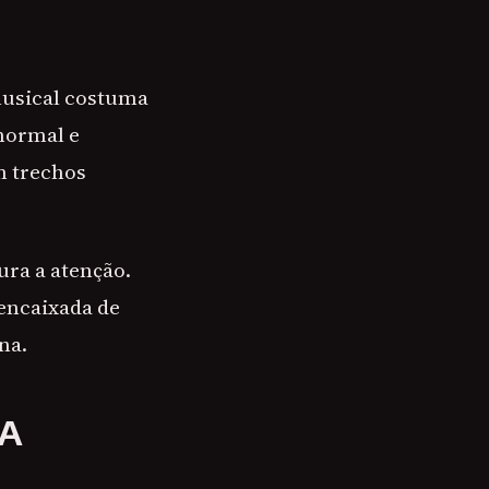
 musical costuma
normal e
m trechos
ura a atenção.
encaixada de
na.
DA